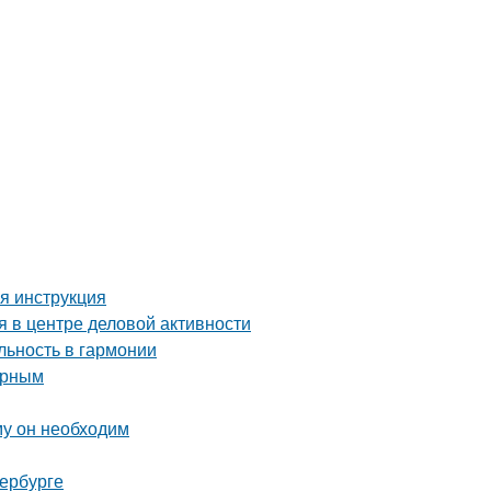
я инструкция
 в центре деловой активности
ьность в гармонии
орным
му он необходим
тербурге