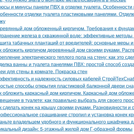
юсы и минусы панели ПВХ в отделке туалета. Особенности
обенности отделки туалета пластиковыми панелями. Отделк
жу
ревянный дом обложенный кирпичом. Требования к фунда
транение железа в скважинной воде: эффективные методы
щита табачных плантаций от вредителей: основные меры 
к обложить кирпичом деревянный дом своими руками. Рас
репление электрического теплого пола на стену: как это сд
делка ванны и туалета панелями ПВХ: простой способ созда
еи для стены в комнате. Покраска стен
фективность и надежность силовых кабелей СтройТехСна
остые способы открытия пластиковой балконной двери сн
к обложить каркасный дом кирпичом. Каркасный дом облож
вещение в туалете: как правильно выбрать для своего про
к сделать конек на крышу своими руками. Разновидности и 
офессиональное сращивание стропил и установка конек к
аньте владельцем удобного и функционального шкафчика д
икальный дизайн: 5-этажный жилой дом Г-образной формы