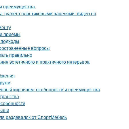
 и преимущества
а туалета пластиковыми панелями: видео по
менту
 и приемы
и подходы
пространенные вопросы
елать правильно
ния эстетичного и практичного интерьера
бжения
аружи
енный кирпичом: особенности и преимущества
странства
особенности
рыши
ля раздевалок от СпортМебель