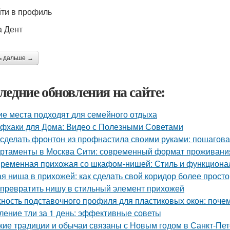
ти в профиль
 Дент
ь дальше →
ледние обновления на сайте:
ие места подходят для семейного отдыха
фхаки для Дома: Видео с Полезными Советами
 сделать фронтон из профнастила своими руками: пошагова
ртаменты в Москва Сити: современный формат проживания
ременная прихожая со шкафом-нишей: Стиль и функционал
ая ниша в прихожей: как сделать свой коридор более прост
 превратить нишу в стильный элемент прихожей
ность подставочного профиля для пластиковых окон: поче
ление тли за 1 день: эффективные советы
кие традиции и обычаи связаны с Новым годом в Санкт-Пе