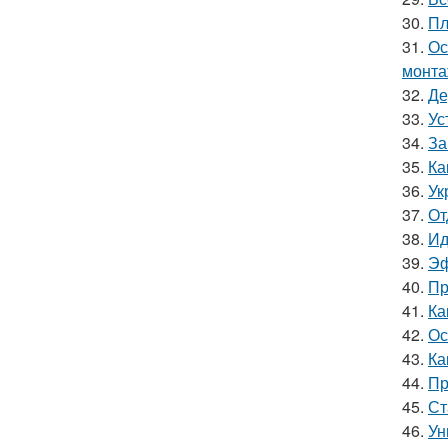
30.
Пл
31.
Ос
монта
32.
Де
33.
Ус
34.
За
35.
Ка
36.
Ук
37.
От
38.
Ид
39.
Эф
40.
Пр
41.
Ка
42.
Ос
43.
Ка
44.
Пр
45.
Ст
46.
Ун