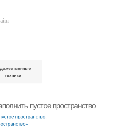
зайн
удожественные
техники
аполнить пустое пространство