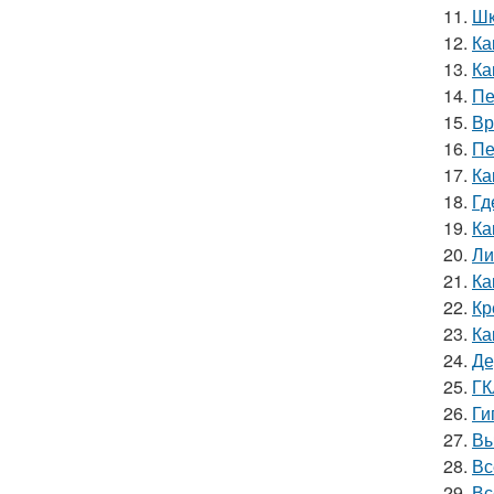
11.
Шк
12.
Ка
13.
Ка
14.
Пе
15.
Вр
16.
Пе
17.
Ка
18.
Гд
19.
Ка
20.
Ли
21.
Ка
22.
Кр
23.
Ка
24.
Де
25.
ГК
26.
Ги
27.
Вы
28.
Вс
29.
Вс