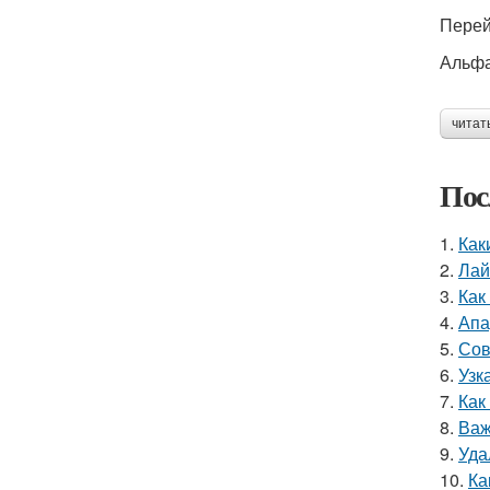
Перей
Альфа
читат
Пос
1.
Как
2.
Лай
3.
Как
4.
Апа
5.
Сов
6.
Узк
7.
Как
8.
Важ
9.
Уда
10.
Ка