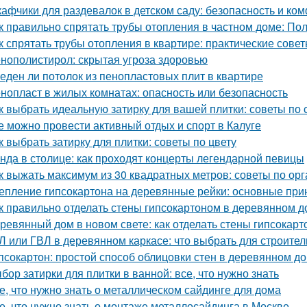
афчики для раздевалок в детском саду: безопасность и к
к правильно спрятать трубы отопления в частном доме: По
к спрятать трубы отопления в квартире: практические сове
нополистирол: скрытая угроза здоровью
еден ли потолок из пенопластовых плит в квартире
нопласт в жилых комнатах: опасность или безопасность
к выбрать идеальную затирку для вашей плитки: советы по с
е можно провести активный отдых и спорт в Калуге
к выбрать затирку для плитки: советы по цвету
нда в столице: как проходят концерты легендарной певицы
к выжать максимум из 30 квадратных метров: советы по ор
епление гипсокартона на деревянные рейки: основные при
к правильно отделать стены гипсокартоном в деревянном 
ревянный дом в новом свете: как отделать стены гипсокар
Л или ГВЛ в деревянном каркасе: что выбрать для строител
псокартон: простой способ облицовки стен в деревянном д
бор затирки для плитки в ванной: все, что нужно знать
е, что нужно знать о металлическом сайдинге для дома
е, что нужно знать о монтаже металлосайдинга в Москве