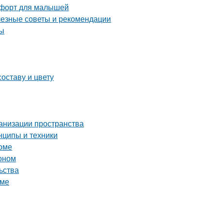
омфорт для малышей
лезные советы и рекомендации
ты
оставу и цвету
ганизации пространства
нципы и техники
доме
тоном
ьства
оме