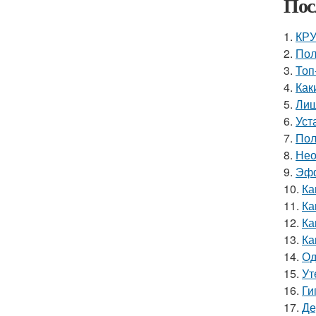
Пос
1.
КРУ
2.
Пол
3.
Топ
4.
Как
5.
Лиш
6.
Уст
7.
Пол
8.
Нео
9.
Эфф
10.
Ка
11.
Ка
12.
Ка
13.
Ка
14.
Од
15.
Ут
16.
Ги
17.
Де