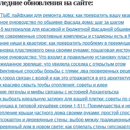
ледние обновления на сайте:
ТЫЕ лайфхаки для ремонта дома: как превратить вашу квар
ное руководство по обшивке фасада дома: шаг за шагом
-5 материалов для красивой и бюджетной фасадной обшив
ие современные спортивные комплексы и стадионы есть в 
ние ниши в квартире: как превратить проблему в преимущ
ановка пластикового окна своими руками: пошаговая инстр
ное руководство: Что входит в правильную установку плас
жиданное зрелище: что увидела соседка с открытым ртом
ективные способы борьбы с тлями: два проверенных рец
к город связан с водой и как это отражается в его архитекту
к красиво скрыть трубы отопления: советы и идеи
кие легенды и мифы связаны с историей Архангельска
к выбрать идеальную затирку для вашей плитки: советы по с
нушка в типовой хрущёвке серии 1-511: Преимущества и не
епление крыши частного дома своими руками: простой спос
псокартон и деревянные стены: выбор между традиционн
ревянный дом в новом свете: как отделать стены гипсокар