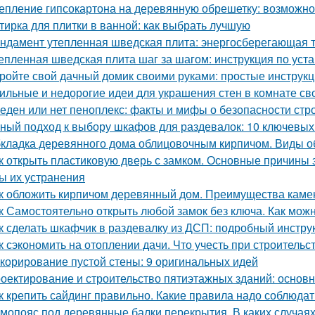
епление гипсокартона на деревянную обрешетку: возможно
тирка для плитки в ванной: как выбрать лучшую
ндамент утепленная шведская плита: энергосберегающая 
епленная шведская плита шаг за шагом: инструкция по уст
ройте свой дачный домик своими руками: простые инструкц
ильные и недорогие идеи для украшения стен в комнате св
еден или нет пеноплекс: факты и мифы о безопасности стр
ный подход к выбору шкафов для раздевалок: 10 ключевых
кладка деревянного дома облицовочным кирпичом. Виды о
к открыть пластиковую дверь с замком. Основные причины
ы их устранения
к обложить кирпичом деревянный дом. Преимущества каме
к Самостоятельно открыть любой замок без ключа. Как можн
к сделать шкафчик в раздевалку из ДСП: подробный инстру
к сэкономить на отоплении дачи. Что учесть при строительс
корирование пустой стены: 9 оригинальных идей
оектирование и строительство пятиэтажных зданий: основ
к крепить сайдинг правильно. Какие правила надо соблюдат
мопояс под деревянные балки перекрытия. В каких случая