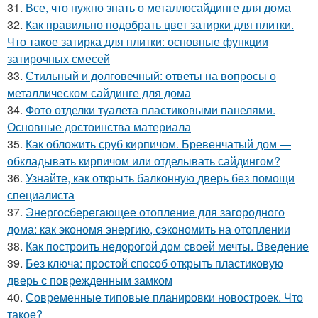
31.
Все, что нужно знать о металлосайдинге для дома
32.
Как правильно подобрать цвет затирки для плитки.
Что такое затирка для плитки: основные функции
затирочных смесей
33.
Стильный и долговечный: ответы на вопросы о
металлическом сайдинге для дома
34.
Фото отделки туалета пластиковыми панелями.
Основные достоинства материала
35.
Как обложить сруб кирпичом. Бревенчатый дом —
обкладывать кирпичом или отделывать сайдингом?
36.
Узнайте, как открыть балконную дверь без помощи
специалиста
37.
Энергосберегающее отопление для загородного
дома: как экономя энергию, сэкономить на отоплении
38.
Как построить недорогой дом своей мечты. Введение
39.
Без ключа: простой способ открыть пластиковую
дверь с поврежденным замком
40.
Современные типовые планировки новостроек. Что
такое?