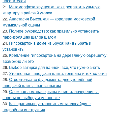
посетителей
21.
Метаморфоза хрущевки: как превратить унылую
квартиру в райский уголок
22.
Анастасия Высоцкая — королева московской
музыкальной сцены
23.
Полное руководство: как правильно установить
пароизоляцию шаг за шагом
24.
Гипсокартон в доме из бруса: как выбрать и
установить
25.
Крепление гипсокартона на деревянную обрешетку:
возможно ли это
26.
Выбор затирки для ванной: все, что нужно знать
27.
Утепленная шведская плита: толщина и технология
28.
Строительство фундамента для утеплённой
шведской плиты: шаг за шагом
29.
Сложная ломаная крыша из металлочерепицы:
советы по выбору и установке
30.
Как правильно установить металлосайдинг:
подробная инструкция