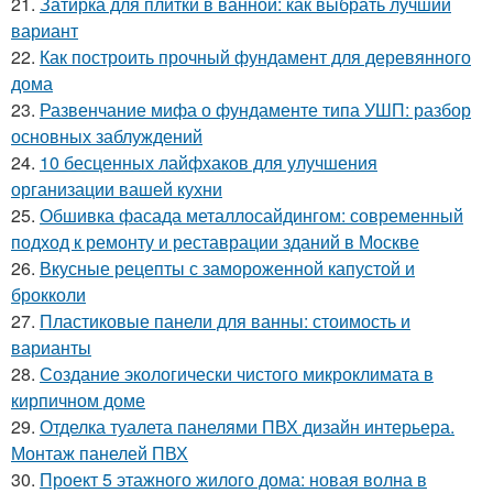
21.
Затирка для плитки в ванной: как выбрать лучший
вариант
22.
Как построить прочный фундамент для деревянного
дома
23.
Развенчание мифа о фундаменте типа УШП: разбор
основных заблуждений
24.
10 бесценных лайфхаков для улучшения
организации вашей кухни
25.
Обшивка фасада металлосайдингом: современный
подход к ремонту и реставрации зданий в Москве
26.
Вкусные рецепты с замороженной капустой и
брокколи
27.
Пластиковые панели для ванны: стоимость и
варианты
28.
Создание экологически чистого микроклимата в
кирпичном доме
29.
Отделка туалета панелями ПВХ дизайн интерьера.
Монтаж панелей ПВХ
30.
Проект 5 этажного жилого дома: новая волна в