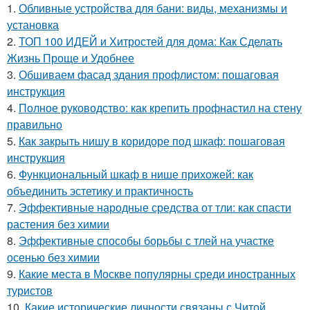
1.
Обливные устройства для бани: виды, механизмы и
установка
2.
ТОП 100 ИДЕЙ и Хитростей для дома: Как Сделать
Жизнь Проще и Удобнее
3.
Обшиваем фасад здания профлистом: пошаговая
инструкция
4.
Полное руководство: как крепить профнастил на стену
правильно
5.
Как закрыть нишу в коридоре под шкаф: пошаговая
инструкция
6.
Функциональный шкаф в нише прихожей: как
объединить эстетику и практичность
7.
Эффективные народные средства от тли: как спасти
растения без химии
8.
Эффективные способы борьбы с тлей на участке
осенью без химии
9.
Какие места в Москве популярны среди иностранных
туристов
10.
Какие исторические личности связаны с Читой