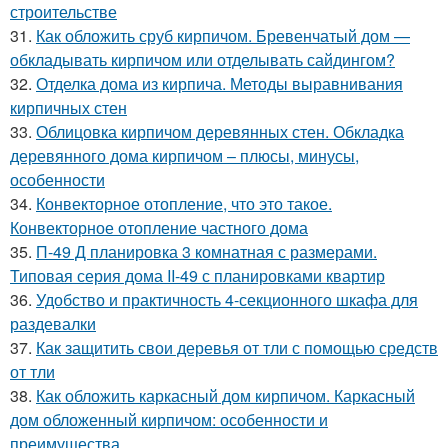
строительстве
31.
Как обложить сруб кирпичом. Бревенчатый дом —
обкладывать кирпичом или отделывать сайдингом?
32.
Отделка дома из кирпича. Методы выравнивания
кирпичных стен
33.
Облицовка кирпичом деревянных стен. Обкладка
деревянного дома кирпичом – плюсы, минусы,
особенности
34.
Конвекторное отопление, что это такое.
Конвекторное отопление частного дома
35.
П-49 Д планировка 3 комнатная с размерами.
Типовая серия дома II-49 с планировками квартир
36.
Удобство и практичность 4-секционного шкафа для
раздевалки
37.
Как защитить свои деревья от тли с помощью средств
от тли
38.
Как обложить каркасный дом кирпичом. Каркасный
дом обложенный кирпичом: особенности и
преимущества