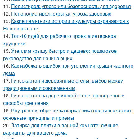
11.
Полистирол: угроза или безопасность для здоровья
12.
Пенополистирол: скрытая угроза здоровью
13.
Какие памятники истории и культуры охраняются в
Новочеркасске
14.
Топ-10 идей для рабочего проекта интерьера
хрущевки
15.
Утеплим крышу быстро и дешево: пошаговое
руководство для начинающих
16.
Как избежать ошибок при утеплении крыши частного
дома
17.
Гипсокартон и деревянные стены: выбор между
традиционным и современным
18.
Гипсокартон на деревянной стене: проверенные
способы крепления
19.
Внутренняя обрешетка каркасника под гипсокартон:
основные принципы и приемы
20.
Затирка для плитки в ванной комнате: лучшие
варианты для вашего дома