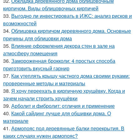
32.
Обкладка деревянного дома облицовочным
кирпичом. Виды облицовочных кирпичей
33.
Выгодно ли инвестировать в ИЖС: анализ рисков и
возможностей
34.
Облицовка кирпичом деревянного дома. Основные
причины для облицовки дома
35.
Влияние оформления декора стен в зале на
атмосферу помещения
36.
Замороженная брокколи: 4 простых способа
приготовить вкусный гарнир
37.
Как утеплять крышу частного дома своими руками:
проверенные методы и материалы
38.
Я хочу переехать в кирпичную хрущёвку. Когда и
зачем начали строить хрущёвки
39.
Арболит и фибролит: отличия и применение
40.
Какой сайдинг лучше для обшивки дома. О
материале
41.
Армопояс под деревянные балки перекрытия. В
каких случаях нужен армопояс?