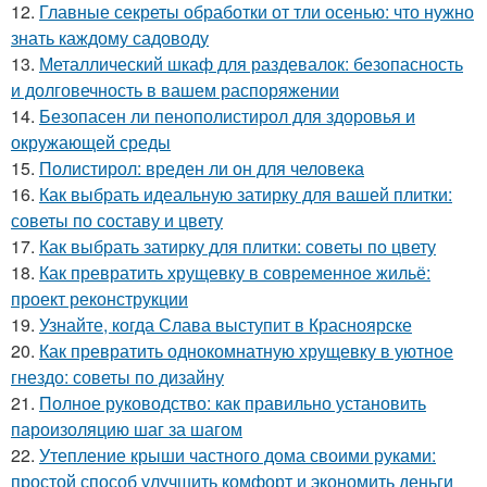
12.
Главные секреты обработки от тли осенью: что нужно
знать каждому садоводу
13.
Металлический шкаф для раздевалок: безопасность
и долговечность в вашем распоряжении
14.
Безопасен ли пенополистирол для здоровья и
окружающей среды
15.
Полистирол: вреден ли он для человека
16.
Как выбрать идеальную затирку для вашей плитки:
советы по составу и цвету
17.
Как выбрать затирку для плитки: советы по цвету
18.
Как превратить хрущевку в современное жильё:
проект реконструкции
19.
Узнайте, когда Слава выступит в Красноярске
20.
Как превратить однокомнатную хрущевку в уютное
гнездо: советы по дизайну
21.
Полное руководство: как правильно установить
пароизоляцию шаг за шагом
22.
Утепление крыши частного дома своими руками:
простой способ улучшить комфорт и экономить деньги