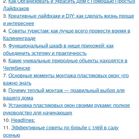
2.
Как Организовать и Украсить Дом с Помощью Простых
Лайфхаков
3.
Креативные лайфхаки и DIY: как сделать жизнь проще
и интереснее
4.
Советы туристам: как лучше всего провести время в
Калининграде
5.
Функциональный шкаф в нише прихожей: как
объединить эстетику и практичность
6.
Какие уникальные природные объекты находятся в
Челябинске
7.
Основные моменты монтажа пластиковых окон: что
важно знать
8.
Почему теплый монтаж — правильный выбор для
вашего дома
9.
Установка пластиковых окон своими руками: полное
руководство для начинающих
10.
Headlines:
11.
Эффективные советы по борьбе с тлёй в саду
осенью