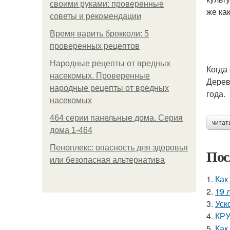
своими руками: проверенные
же ка
советы и рекомендации
Время варить брокколи: 5
проверенных рецептов
Народные рецепты от вредных
Когда
насекомых. Проверенные
Дерев
народные рецепты от вредных
года.
насекомых
464 серии панельные дома. Серия
читат
дома 1-464
Пеноплекс: опасность для здоровья
Пос
или безопасная альтернатива
1.
Как
2.
19 
3.
Уск
4.
КРУ
5.
Как