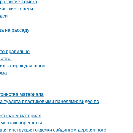
 развитие Томска
ические советы
идеи
да на рассаду
это правильно
ьства
их затирок для швов
ома
тоинства материала
а туалета пластиковыми панелями: видео по
читываем материал
 монтаж обрешетки
вая инструкция отделки сайдингом деревянного