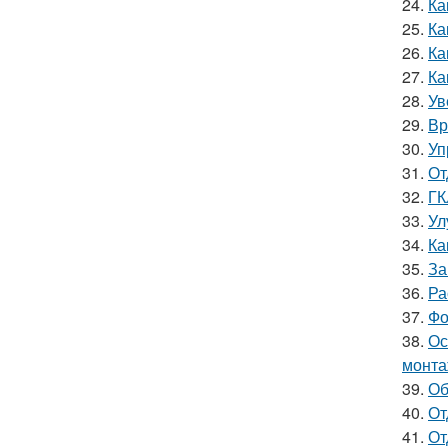
24.
Ка
25.
Ка
26.
Ка
27.
Ка
28.
Ув
29.
Вр
30.
Уп
31.
От
32.
ГК
33.
Ул
34.
Ка
35.
За
36.
Ра
37.
Фо
38.
Ос
монта
39.
Об
40.
От
41.
От