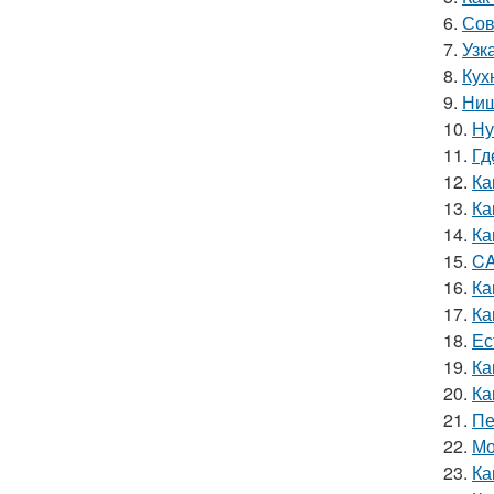
6.
Сов
7.
Узк
8.
Кух
9.
Ниш
10.
Ну
11.
Гд
12.
Ка
13.
Ка
14.
Ка
15.
CA
16.
Ка
17.
Ка
18.
Ес
19.
Ка
20.
Ка
21.
Пе
22.
Мо
23.
Ка