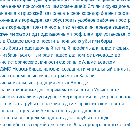
ременная прихожая со шкафом-нишей: Стиль и функционал
ая ниша в прихожей: как сделать свой коридор более прост
ня-ниша в коридоре: как обустроить удобное рабочее прост
а в коридоре: практичность и эстетика в интерьере вашего
жен ли зазор под подставочным профилем при установке: 
е в Самаре можно посетить ночные клубы или бары
к выбрать подставочный теплый профиль для пластиковых 
к избавиться от тли раз и навсегда: полное руководство
кие исторические личности связаны с Альметьевском
GMO Новосибирск: история создания и уникальный стиль 
кие современные кинотеатры есть в Казани
кие уникальные традиции есть в Вологде
ть ли природные достопримечательности в Ульяновске
кие фестивали и культурные мероприятия регулярно прово
к спрятать трубы отопления в доме: практические советы
нопласт: вред или безопасность для здоровья
жете ли вы порекомендовать джаз-клубы в городе
к я ошибся с затиркой для плитки: 5 распространённых ошиб