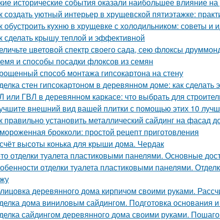
кие исторические события оказали наибольшее влияние на
к создать уютный интерьер в хрущевской пятиэтажке: практ
к обустроить кухню в хрущевке с холодильником: советы и 
к сделать крышу теплой и эффективной
еличьте цветовой спектр своего сада, сею флоксы друммон
емя и способы посадки флоксов из семян
рощенный способ монтажа гипсокартона на стену
делка стен гипсокартоном в деревянном доме: как сделать 
Л или ГВЛ в деревянном каркасе: что выбрать для строител
учшите внешний вид вашей плитки с помощью этих 10 лучш
к правильно установить металлический сайдинг на фасад д
мороженная брокколи: простой рецепт приготовления
счёт высоты конька для крыши дома. Чердак
то отделки туалета пластиковыми панелями. Основные дос
обенности отделки туалета пластиковыми панелями. Отделк
жу
лицовка деревянного дома кирпичом своими руками. Расс
делка дома виниловым сайдингом. Подготовка основания и
делка сайдингом деревянного дома своими руками. Пошаго