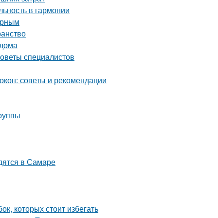
ьность в гармонии
орным
ранство
 дома
советы специалистов
окон: советы и рекомендации
группы
дятся в Самаре
ок, которых стоит избегать