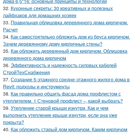
дома 6,5*16: основные принципы и технологии
32.
Кухонные секреты: 30 креативных и полезных
лайфхаков для домашних хозяек
33.
Правильная облицовка деревянного дома кирпичом.
Расчет
34.
Как самостоятельно обложить дом из бруса кирпичом.
Зачем деревянному дому кирпичные стены?
35.
Как обложить деревянный дом кирпичом. Облицовка
деревянного дома кирпичом
36.
Эффективность и надежность силовых кабелей
СтройТехСнабжения
37.
Создание 5-этажного средне-этажного жилого дома в
Revit: подходы и инструменты
38.
Как правильно обшить фасад дома профлистом с
утеплителем. 1 Стеновой профлист –, какой выбрать?
39.
Утепление старой крыши изнутри. Как и чем
выполнить утепление крыши изнутри, если она уже
покрыта?
40.
Как обложить старый дом кирпичом. Каким кирпичом