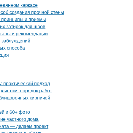
ревянном каркасе
особ создания прочной стены
е принципы и приемы
их затирок для швов
тапы и рекомендации
 заблуждений
тых способа
кция
: практический подход
листом: порядок работ
блицовочных кирпичей
ей и 60+ фото
ние частного дома
ната — делаем проект