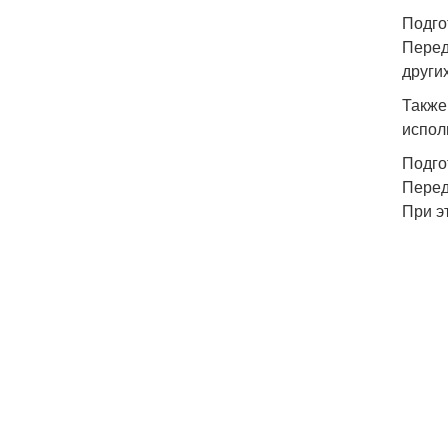
Подго
Перед
други
Также
испол
Подго
Перед
При э