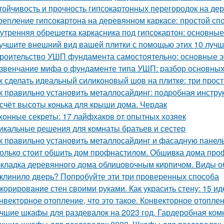
тойчивость и прочность гипсокартонных перегородок на де
репление гипсокартона на деревянном каркасе: простой сп
утренняя обрешетка каркасника под гипсокартон: основны
учшите внешний вид вашей плитки с помощью этих 10 лучш
роительство УШП фундамента самостоятельно: основные э
звенчание мифа о фундаменте типа УШП: разбор основных
к сделать идеальный силиконовый шов на плитке: три прос
к правильно установить металлосайдинг: подробная инстру
счёт высоты конька для крыши дома. Чердак
хонные секреты: 17 лайфхаков от опытных хозяек
икальные решения для комнаты братьев и сестер
к правильно установить металлосайдинг и фасадную панель
олько стоит обшить дом профнастилом. Обшивка дома проф
кладка деревянного дома облицовочным кирпичом. Виды о
клинило дверь? Попробуйте эти три проверенных способа
корирование стен своими руками. Как украсить стену: 15 ид
нвекторное отопление, что это такое. Конвекторное отопле
чшие шкафы для раздевалок на 2023 год. Гардеробная ком