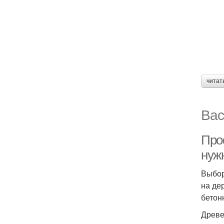
читат
Вас
Проф
нуж
Выбор
на де
бетон
Древе