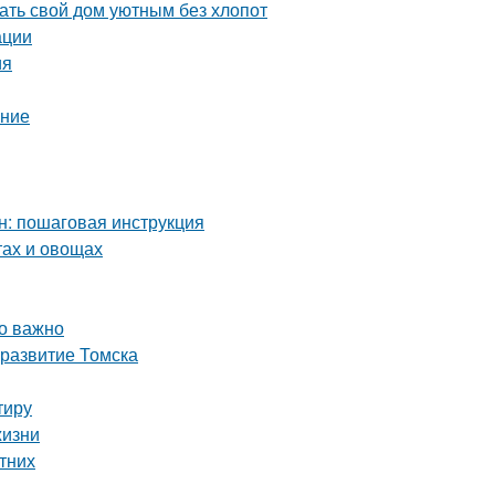
ть свой дом уютным без хлопот
ации
ия
ение
н: пошаговая инструкция
тах и овощах
то важно
 развитие Томска
тиру
жизни
етних