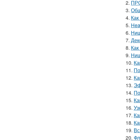
2.
ПРО
3.
Обш
4.
Как
5.
Hea
6.
Ниш
7.
Дек
8.
Как
9.
Ниш
10.
Ка
11.
По
12.
Ка
13.
Эф
14.
По
15.
Ка
16.
Уз
17.
Ка
18.
Ка
19.
Вс
20.
Фл