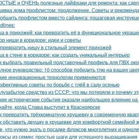
СТЫЕ и ОЧЕНЬ полезные лайфхаки для ремонта: как сдела
ивка дома профлистом: продолжение. Советы и рекоменд
 обшить профлистом вместо сайдинга: пошаговая инструкц
dlines:
а в прихожей: как превратить её в функциональное украш
ор ниши в коридоре: идеи и советы
 превратить нишу в стильный элемент прихожей
а в стене в коридоре: как создать уникальный интерьер
к выбрать правильный подставочный профиль для ПВХ око
лное руководство: 10 способов победить тлю на ваших цве
кие инновационные технологии применяются
фективные советы по борьбе с тлёй в саду осенью
лузабытое средство из СССР: что мы потеряли и почему э
кие исторические события оказали наибольшее влияние на
найте, когда Слава выступит в Красноярске
к превратить трёхкомнатную хрущевку в современную квар
к обставить двушку в хрущевке для комфортной семейной 
е, что нужно знать о посадке флоксов многолетних и однол
оксы из семян: простые шаги для успешного выращивания