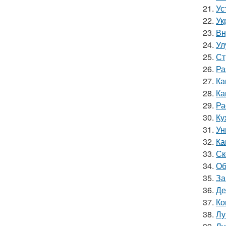
21.
Ус
22.
Ук
23.
Вн
24.
Ул
25.
Ст
26.
Ра
27.
Ка
28.
Ка
29.
Ра
30.
Ку
31.
Ун
32.
Ка
33.
Ск
34.
Об
35.
За
36.
Де
37.
Ко
38.
Лу