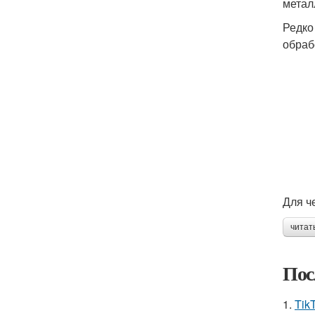
метал
Редко
обраб
Для ч
читат
Пос
1.
Tik