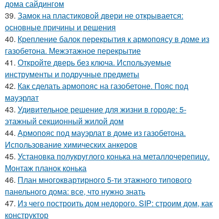
дома сайдингом
39.
Замок на пластиковой двери не открывается:
основные причины и решения
40.
Крепление балок перекрытия к армопоясу в доме из
газобетона. Межэтажное перекрытие
41.
Откройте дверь без ключа. Используемые
инструменты и подручные предметы
42.
Как сделать армопояс на газобетоне. Пояс под
мауэрлат
43.
Удивительное решение для жизни в городе: 5-
этажный секционный жилой дом
44.
Армопояс под мауэрлат в доме из газобетона.
Использование химических анкеров
45.
Установка полукруглого конька на металлочерепицу.
Монтаж планок конька
46.
План многоквартирного 5-ти этажного типового
панельного дома: все, что нужно знать
47.
Из чего построить дом недорого. SIP: строим дом, как
конструктор