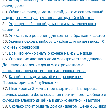
фасад дома
30.
Обшивка фасада металлосайдингом: современный
подход к ремонту и реставрации зданий в Москве
31.
Упрощенный способ установки металлического
сайдинга
32.
Уникальные решения для комнаты братьев и сестер
33.
Умный подход к выбору шкафов для раздевалок: 10
ключевых факторов
34.
Все, что нужно знать о конеке на крыше дома
35.
Отопление частного дома электричеством дешево.
Дешевое отопление дома электричеством с
использованием резервного источника тепла
36.
Как обогреть дом зимой и не разориться.
Предыстория этой публикации
37.
Планировка 2-комнатной квартиры. Планировка
двушки: схемы и фото создания практичного, удобного и
функционального дизайна в двухкомнатной квартире
38.
Сколько стоит обшить дом сайдингом. Цена обшивки