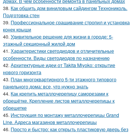
домах. В чем особенности ремонта в панельных домах
38.
Как обшить дом виниловым сайдингом Технониколь.
Подготовка стен
39.
Профессиональное сращивание стропил и установка
конек крыши
40.
Удивительное решение для жизни в городе: 5-
этажный секционный жилой дом
41.
Характеристики светодиодов и отличительные
особенности. Виды светодиодов по назначению
42.
Архитектурные идеи от Takita Miyoko: открытие
нового горизонта
43.
План многоквартирного 5-ти этажного типового
панельного дома: все, что нужно знать
44.
Как крепить металлочерепицу саморезами к
обрешётке. Крепление листов металлочерепицы к
обрешетке
45.
Инструкция по монтажу металлочерепицы Grand
Line. Адреса магазинов металлочерепицы
46.
Просто и быстро: как открыть пластиковую дверь без