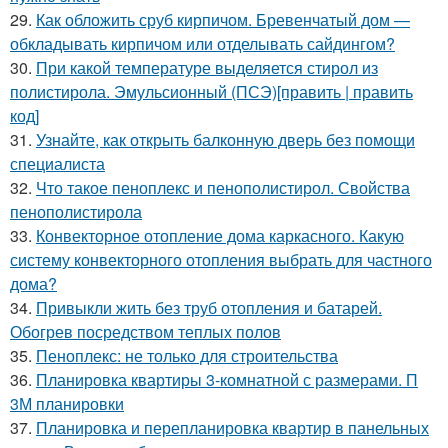
29.
Как обложить сруб кирпичом. Бревенчатый дом —
обкладывать кирпичом или отделывать сайдингом?
30.
При какой температуре выделяется стирол из
полистирола. Эмульсионный (ПСЭ)[править | править
код]
31.
Узнайте, как открыть балконную дверь без помощи
специалиста
32.
Что такое пеноплекс и пенополистирол. Свойства
пенополистирола
33.
Конвекторное отопление дома каркасного. Какую
систему конвекторного отопления выбрать для частного
дома?
34.
Привыкли жить без труб отопления и батарей.
Обогрев посредством теплых полов
35.
Пеноплекс: не только для строительства
36.
Планировка квартиры 3-комнатной с размерами. П
3М планировки
37.
Планировка и перепланировка квартир в панельных