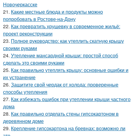
Новочеркасске
21.
Какие местные блюда и продукты можно
попробовать в Ростове-на-Дону
22.
Как превратить хрущевку в современное жильё:
проект реконструкции
23.
Полное руководство: как утеплить скатную крышу
своими руками
24.
Утепление мансардной крыши: простой способ
сделать это своими руками
25.
Как правильно утеплять крышу: основные ошибки и
их устранение
26.
Защитите свой чердак от холода: проверенные
способы утепления
27.
Как избежать ошибок при утеплении крыши частного
дома
28.
Как правильно отделать стены гипсокартоном в
деревянном доме
29.
Крепление гипсокартона на бревнах: возможно ли
это