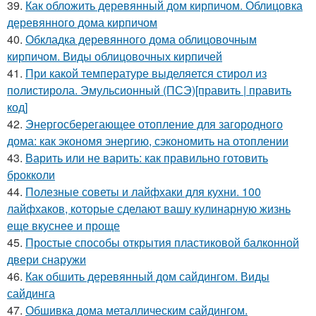
39.
Как обложить деревянный дом кирпичом. Облицовка
деревянного дома кирпичом
40.
Обкладка деревянного дома облицовочным
кирпичом. Виды облицовочных кирпичей
41.
При какой температуре выделяется стирол из
полистирола. Эмульсионный (ПСЭ)[править | править
код]
42.
Энергосберегающее отопление для загородного
дома: как экономя энергию, сэкономить на отоплении
43.
Варить или не варить: как правильно готовить
брокколи
44.
Полезные советы и лайфхаки для кухни. 100
лайфхаков, которые сделают вашу кулинарную жизнь
еще вкуснее и проще
45.
Простые способы открытия пластиковой балконной
двери снаружи
46.
Как обшить деревянный дом сайдингом. Виды
сайдинга
47.
Обшивка дома металлическим сайдингом.