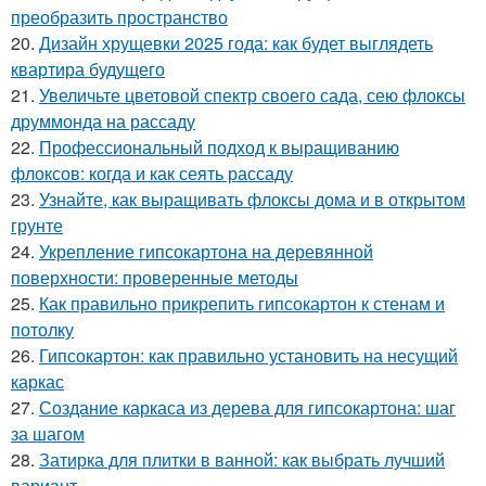
преобразить пространство
20.
Дизайн хрущевки 2025 года: как будет выглядеть
квартира будущего
21.
Увеличьте цветовой спектр своего сада, сею флоксы
друммонда на рассаду
22.
Профессиональный подход к выращиванию
флоксов: когда и как сеять рассаду
23.
Узнайте, как выращивать флоксы дома и в открытом
грунте
24.
Укрепление гипсокартона на деревянной
поверхности: проверенные методы
25.
Как правильно прикрепить гипсокартон к стенам и
потолку
26.
Гипсокартон: как правильно установить на несущий
каркас
27.
Создание каркаса из дерева для гипсокартона: шаг
за шагом
28.
Затирка для плитки в ванной: как выбрать лучший
вариант