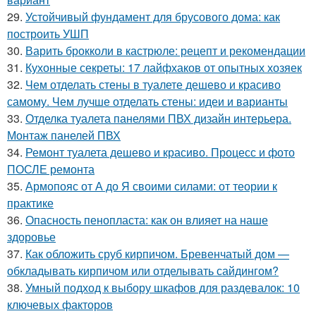
29.
Устойчивый фундамент для брусового дома: как
построить УШП
30.
Варить брокколи в кастрюле: рецепт и рекомендации
31.
Кухонные секреты: 17 лайфхаков от опытных хозяек
32.
Чем отделать стены в туалете дешево и красиво
самому. Чем лучше отделать стены: идеи и варианты
33.
Отделка туалета панелями ПВХ дизайн интерьера.
Монтаж панелей ПВХ
34.
Ремонт туалета дешево и красиво. Процесс и фото
ПОСЛЕ ремонта
35.
Армопояс от А до Я своими силами: от теории к
практике
36.
Опасность пенопласта: как он влияет на наше
здоровье
37.
Как обложить сруб кирпичом. Бревенчатый дом —
обкладывать кирпичом или отделывать сайдингом?
38.
Умный подход к выбору шкафов для раздевалок: 10
ключевых факторов