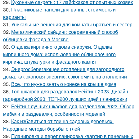
29.
Кухонные секреты: 17 лайфхаков от опытных хозяек
30.
Пластиковые панели для ванны: стоимость и
варианты
31.
Уникальные решения для комнаты братьев и сестер
32.
Металлический сайдинг: современный способ
облицовки фасада в Москве
33.
Отделка кирпичного дома снаружи. Отделка
кирпичного дома: использование облицовочного
кирпича, штукатурки и фасадного камня
34.
Энергосберегающее отопление для загородного
дома: как экономя энергию, сэкономить на отоплении
35.
Все, что нужно знать о конеке на крыше дома
36.
Топ шкафов для раздевалок Рейтинг 2023. Дизайн
гардеробной 2023: ТОП-200 лучших идей планировки
37.
Рейтинг лучших шкафов для раздевалок 2023. Обзор
мебели в раздевалки, особенности моделей
38.
Как избавиться от тли на садовых деревьях.
Народные методы борьбы с тлей
39.
Планировка и перепланировка квартир в панельных