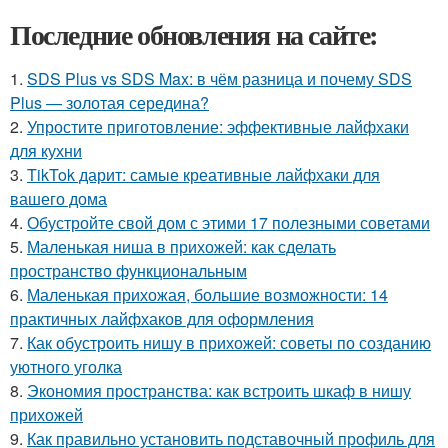
Последние обновления на сайте:
1.
SDS Plus vs SDS Max: в чём разница и почему SDS
Plus — золотая середина?
2.
Упростите приготовление: эффективные лайфхаки
для кухни
3.
TikTok дарит: самые креативные лайфхаки для
вашего дома
4.
Обустройте свой дом с этими 17 полезными советами
5.
Маленькая ниша в прихожей: как сделать
пространство функциональным
6.
Маленькая прихожая, большие возможности: 14
практичных лайфхаков для оформления
7.
Как обустроить нишу в прихожей: советы по созданию
уютного уголка
8.
Экономия пространства: как встроить шкаф в нишу
прихожей
9.
Как правильно установить подставочный профиль для