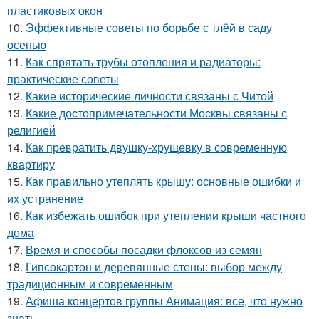
пластиковых окон
10.
Эффективные советы по борьбе с тлёй в саду
осенью
11.
Как спрятать трубы отопления и радиаторы:
практические советы
12.
Какие исторические личности связаны с Читой
13.
Какие достопримечательности Москвы связаны с
религией
14.
Как превратить двушку-хрущевку в современную
квартиру
15.
Как правильно утеплять крышу: основные ошибки и
их устранение
16.
Как избежать ошибок при утеплении крыши частного
дома
17.
Время и способы посадки флоксов из семян
18.
Гипсокартон и деревянные стены: выбор между
традиционным и современным
19.
Афиша концертов группы Анимация: все, что нужно
знать