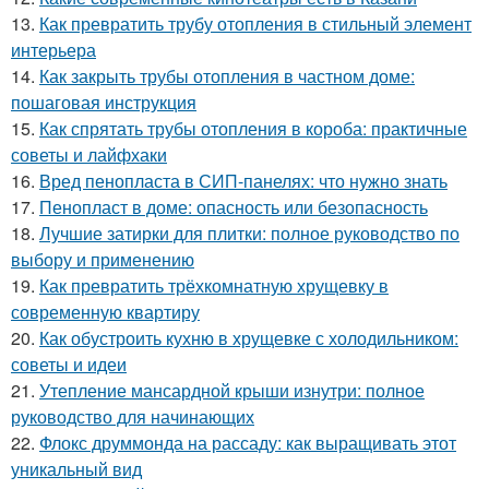
13.
Как превратить трубу отопления в стильный элемент
интерьера
14.
Как закрыть трубы отопления в частном доме:
пошаговая инструкция
15.
Как спрятать трубы отопления в короба: практичные
советы и лайфхаки
16.
Вред пенопласта в СИП-панелях: что нужно знать
17.
Пенопласт в доме: опасность или безопасность
18.
Лучшие затирки для плитки: полное руководство по
выбору и применению
19.
Как превратить трёхкомнатную хрущевку в
современную квартиру
20.
Как обустроить кухню в хрущевке с холодильником:
советы и идеи
21.
Утепление мансардной крыши изнутри: полное
руководство для начинающих
22.
Флокс друммонда на рассаду: как выращивать этот
уникальный вид