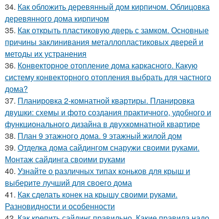
34.
Как обложить деревянный дом кирпичом. Облицовка
деревянного дома кирпичом
35.
Как открыть пластиковую дверь с замком. Основные
причины заклинивания металлопластиковых дверей и
методы их устранения
36.
Конвекторное отопление дома каркасного. Какую
систему конвекторного отопления выбрать для частного
дома?
37.
Планировка 2-комнатной квартиры. Планировка
двушки: схемы и фото создания практичного, удобного и
функционального дизайна в двухкомнатной квартире
38.
План 9 этажного дома. 9 этажный жилой дом
39.
Отделка дома сайдингом снаружи своими руками.
Монтаж сайдинга своими руками
40.
Узнайте о различных типах коньков для крыш и
выберите лучший для своего дома
41.
Как сделать конек на крышу своими руками.
Разновидности и особенности
42.
Как крепить сайдинг правильно. Какие правила надо