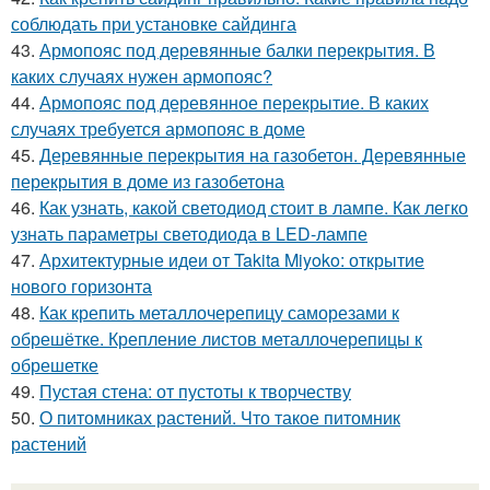
соблюдать при установке сайдинга
43.
Армопояс под деревянные балки перекрытия. В
каких случаях нужен армопояс?
44.
Армопояс под деревянное перекрытие. В каких
случаях требуется армопояс в доме
45.
Деревянные перекрытия на газобетон. Деревянные
перекрытия в доме из газобетона
46.
Как узнать, какой светодиод стоит в лампе. Как легко
узнать параметры светодиода в LED-лампе
47.
Архитектурные идеи от Takita Miyoko: открытие
нового горизонта
48.
Как крепить металлочерепицу саморезами к
обрешётке. Крепление листов металлочерепицы к
обрешетке
49.
Пустая стена: от пустоты к творчеству
50.
О питомниках растений. Что такое питомник
растений