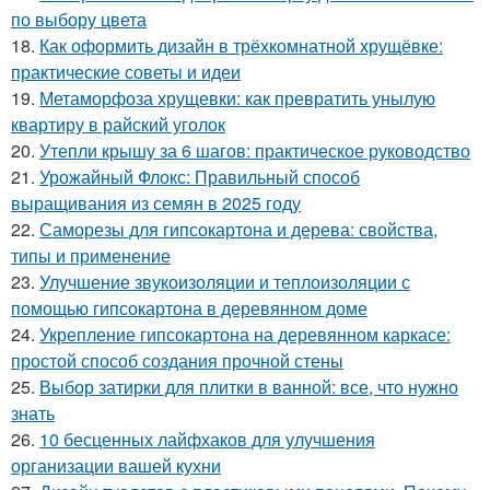
по выбору цвета
18.
Как оформить дизайн в трёхкомнатной хрущёвке:
практические советы и идеи
19.
Метаморфоза хрущевки: как превратить унылую
квартиру в райский уголок
20.
Утепли крышу за 6 шагов: практическое руководство
21.
Урожайный Флокс: Правильный способ
выращивания из семян в 2025 году
22.
Саморезы для гипсокартона и дерева: свойства,
типы и применение
23.
Улучшение звукоизоляции и теплоизоляции с
помощью гипсокартона в деревянном доме
24.
Укрепление гипсокартона на деревянном каркасе:
простой способ создания прочной стены
25.
Выбор затирки для плитки в ванной: все, что нужно
знать
26.
10 бесценных лайфхаков для улучшения
организации вашей кухни