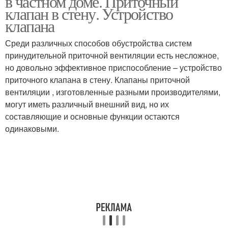
в частном доме. Приточный
клапан в стену. Устройство
клапана
Среди различных способов обустройства систем
Дом через стену
Естественная вытяжка
принудительной приточной вентиляции есть несложное,
но довольно эффективное приспособление – устройство
приточного клапана в стену. Клапаны приточной
вентиляции , изготовленные разными производителями,
Клапан в стене
Вентиляция в стене
могут иметь различный внешний вид, но их
составляющие и основные функции остаются
одинаковыми.
Вентиляции в стене