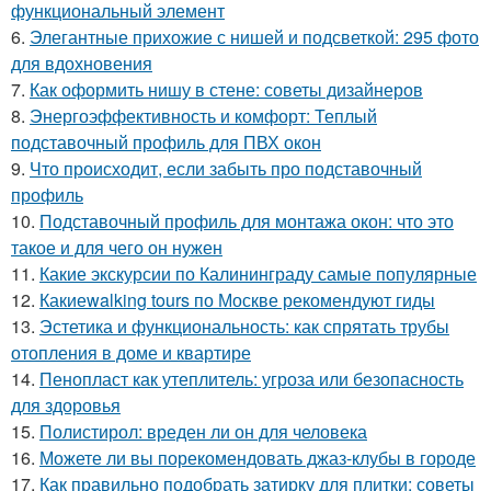
функциональный элемент
6.
Элегантные прихожие с нишей и подсветкой: 295 фото
для вдохновения
7.
Как оформить нишу в стене: советы дизайнеров
8.
Энергоэффективность и комфорт: Теплый
подставочный профиль для ПВХ окон
9.
Что происходит, если забыть про подставочный
профиль
10.
Подставочный профиль для монтажа окон: что это
такое и для чего он нужен
11.
Какие экскурсии по Калининграду самые популярные
12.
Какиеwalking tours по Москве рекомендуют гиды
13.
Эстетика и функциональность: как спрятать трубы
отопления в доме и квартире
14.
Пенопласт как утеплитель: угроза или безопасность
для здоровья
15.
Полистирол: вреден ли он для человека
16.
Можете ли вы порекомендовать джаз-клубы в городе
17.
Как правильно подобрать затирку для плитки: советы