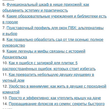
5.
Функциональный шкаф в нише прихожей: как
объединить эстетику и практичность
6.
Какие образовательные учреждения и библиотеки есть
в городе
7.
Подставочный профиль для окон ПВХ: альтернативы
и выбор
8.
Как правильно обработать сад от тли осенью: полное
руководство
9.
Какие легенды и мифы связаны с историей
Архангельска
10.
Как я ошибся с затиркой для плитки: 5
распространённых ошибок, которых стоит избегать
11.
Как превратить небольшую двушку-хрущевку в
уютный дом
12.
Удобство в минимуме: как жить в двушке с проходной
комнатой
13.
Просто и эффективно: как утеплить крышу на даче
14.
Проращивание флоксов из семян: секреты быстрого