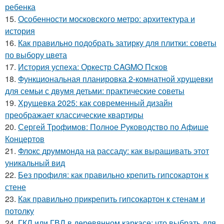
ребенка
15.
Особенности московского метро: архитектура и
история
16.
Как правильно подобрать затирку для плитки: советы
по выбору цвета
17.
История успеха: Оркестр CAGMO Псков
18.
Функциональная планировка 2-комнатной хрущевки
для семьи с двумя детьми: практические советы
19.
Хрущевка 2025: как современный дизайн
преображает классические квартиры
20.
Сергей Трофимов: Полное Руководство по Афише
Концертов
21.
Флокс друммонда на рассаду: как выращивать этот
уникальный вид
22.
Без профиля: как правильно крепить гипсокартон к
стене
23.
Как правильно прикрепить гипсокартон к стенам и
потолку
24.
ГКЛ или ГВЛ в деревянном каркасе: что выбрать для