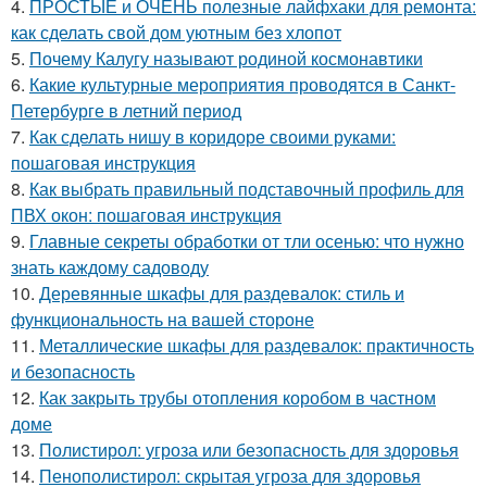
4.
ПРОСТЫЕ и ОЧЕНЬ полезные лайфхаки для ремонта:
как сделать свой дом уютным без хлопот
5.
Почему Калугу называют родиной космонавтики
6.
Какие культурные мероприятия проводятся в Санкт-
Петербурге в летний период
7.
Как сделать нишу в коридоре своими руками:
пошаговая инструкция
8.
Как выбрать правильный подставочный профиль для
ПВХ окон: пошаговая инструкция
9.
Главные секреты обработки от тли осенью: что нужно
знать каждому садоводу
10.
Деревянные шкафы для раздевалок: стиль и
функциональность на вашей стороне
11.
Металлические шкафы для раздевалок: практичность
и безопасность
12.
Как закрыть трубы отопления коробом в частном
доме
13.
Полистирол: угроза или безопасность для здоровья
14.
Пенополистирол: скрытая угроза для здоровья