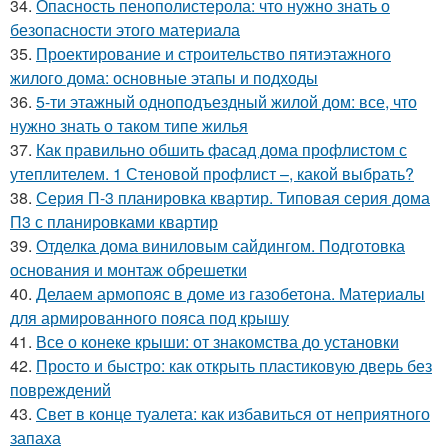
34.
Опасность пенополистерола: что нужно знать о
безопасности этого материала
35.
Проектирование и строительство пятиэтажного
жилого дома: основные этапы и подходы
36.
5-ти этажный одноподъездный жилой дом: все, что
нужно знать о таком типе жилья
37.
Как правильно обшить фасад дома профлистом с
утеплителем. 1 Стеновой профлист –, какой выбрать?
38.
Серия П-3 планировка квартир. Типовая серия дома
П3 с планировками квартир
39.
Отделка дома виниловым сайдингом. Подготовка
основания и монтаж обрешетки
40.
Делаем армопояс в доме из газобетона. Материалы
для армированного пояса под крышу
41.
Все о конеке крыши: от знакомства до установки
42.
Просто и быстро: как открыть пластиковую дверь без
повреждений
43.
Свет в конце туалета: как избавиться от неприятного
запаха