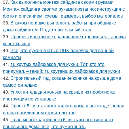
37.
Как выполнить монтаж сайдинга своими руками.
Монтаж сайдинга своими руками поэтапно: инструкция с
фото и описанием, схемы, размеры, выбор материалов
38.
В каком порядке выполнять работы при обшивке
дома сайдингом. Подготовительный этап
39.
Профессиональное сращивание стропил и установка
конек крыши
40.
Все, что нужно знать о ПВХ-панелях для ванной
комнаты
41.
10 крутых лайфхаков для кухни. Тот, кто это
придумал, – гений: 10 крутейших лайфхаков для кухни
42.
Строительный гид: создание коника на крыше дома
самостоятельно
43.
Уплотнитель для конька на крыше из профлиста:
инструкция по установке
44.
Проект 5-ти этажного жилого дома в автокаде: новая
волна в жилищном строительстве
45.
План многоквартирного 5-ти этажного типового
панельного дома: все, что нужно знать