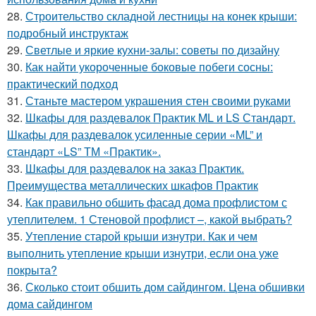
28.
Строительство складной лестницы на конек крыши:
подробный инструктаж
29.
Светлые и яркие кухни-залы: советы по дизайну
30.
Как найти укороченные боковые побеги сосны:
практический подход
31.
Станьте мастером украшения стен своими руками
32.
Шкафы для раздевалок Практик ML и LS Стандарт.
Шкафы для раздевалок усиленные серии «ML” и
стандарт «LS” ТМ «Практик».
33.
Шкафы для раздевалок на заказ Практик.
Преимущества металлических шкафов Практик
34.
Как правильно обшить фасад дома профлистом с
утеплителем. 1 Стеновой профлист –, какой выбрать?
35.
Утепление старой крыши изнутри. Как и чем
выполнить утепление крыши изнутри, если она уже
покрыта?
36.
Сколько стоит обшить дом сайдингом. Цена обшивки
дома сайдингом