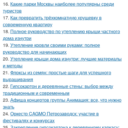
16.
Какие парки Москвы наиболее популярны среди
туристов
17.
Как превратить трёхкомнатную хрущевку в
современную квартиру
18.
Полное руководство по утеплению крыши частного
дома изнутри
19.
Утепление кровли своими руками: полное
руководство для начинающих
20.
Утепление крыши дома изнутри: лучшие материалы
и методы
21.
Флоксы из семян: простые шаги для успешного
выращивания
22.
Гипсокартон и деревянные стены: выбор между
традиционным и современным
23.
Афиша концертов группы Анимация: все, что нужно
знать
24.
Оркестр CAGMO Петрозаводск: участие в
фестивалях и конкурсах
25.
Закрепление гипсокартона к деревянному каркасу: