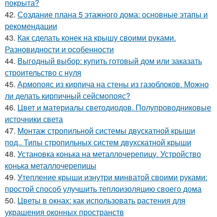
покрыта?
42.
Создание плана 5 этажного дома: основные этапы и
рекомендации
43.
Как сделать конек на крышу своими руками.
Разновидности и особенности
44.
Выгодный выбор: купить готовый дом или заказать
строительство с нуля
45.
Армопояс из кирпича на стены из газоблоков. Можно
ли делать кирпичный сейсмопояс?
46.
Цвет и материалы светодиодов. Полупроводниковые
источники света
47.
Монтаж стропильной системы двускатной крыши
под.. Типы стропильных систем двухскатной крыши
48.
Установка конька на металлочерепицу. Устройство
конька металлочерепицы
49.
Утепление крыши изнутри минватой своими руками:
простой способ улучшить теплоизоляцию своего дома
50.
Цветы в окнах: как использовать растения для
украшения оконных пространств