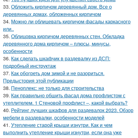
33.
Обложить кирпичом деревянный дом. Все о
деревянных домах, обложенных кирпичом
34.
Можно ли облицевать кирпичом фасады каркасного
или..
35.
Облицовка кирпичом деревянных стен. Обкладка
деревянного дома кирпичом – плюсы, минусы,
особенности
36.
Как сделать шкафчик в раздевалку из ДСП:
подробный инструктаж
37.
Как обогреть дом зимой и не разориться.
Предыстория этой публикации
38.
Пеноплекс: не только для строительства
39.
Как правильно обшить фасад дома профлистом с
утеплителем. 1 Стеновой профлист –, какой выбрать?
40.
Рейтинг лучших шкафов для раздевалок 2023. Обзор
мебели в раздевалки, особенности моделей
41.
Утепление старой крыши изнутри. Как и чем
выполнить утепление крыши изнутри, если она уже