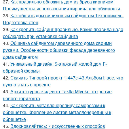
37.
Как правильно обложить дом из бруса кирпичом.
Преимущества использования кирпича для облицовки
38.
Как обшить дом виниловым сайдингом Технониколь.
Подготовка стен
39.
Как крепить сайдинг правильно. Какие правила надо
соблюдать при установке сайдинга
40.
Обшивка сайдингом деревянного дома своими
руками. Особенности обшивки фасада деревянного
дома сайдингом
41.
Уникальный дизайн: 5-этажный жилой дом Г-
образной формы
42.
Скачать Типовой проект 1-447с-43 Альбом I: все, что
нужно знать о проекте
43.
Архитектурные идеи от Takita Miyoko: открытие
нового горизонта
44.
Как крепить металлочерепицу саморезами к
обрешётке. Крепление листов металлочерепицы к
обрешетке
45.
Вдохновляйтесь: 7 искусственных способов