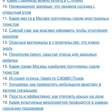
9.
Какие сувениры можно купить в Ступино
10.
Неожиданное зрелище: что увидела соседка с
открытым ртом
11.
Какие места в Москве популярны среди иностранных
туристов
12.
Сделай сам: как красиво оформить трубы отопления
коробом
13.
Опасные материалы в строительстве: что нужно
знать
14.
Пенополистирол: скрытая угроза для здоровья
ребенка
15.
Какие парки Москвы наиболее популярны среди
туристов
16.
История успеха: Оркестр CAGMO Псков
17.
Хрущёвка: как превратить небольшую квартиру в
уютное гнёздышко
18.
Просто и эффективно: как утеплить крышу на даче
19.
Какие культурные мероприятия проводятся в рамках
городских праздников