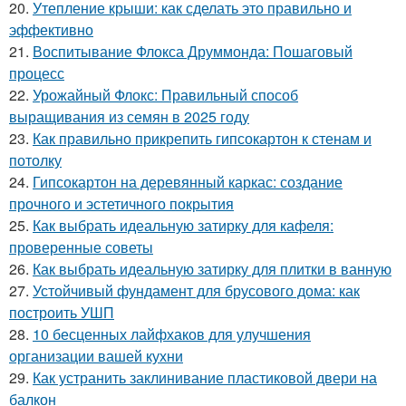
20.
Утепление крыши: как сделать это правильно и
эффективно
21.
Воспитывание Флокса Друммонда: Пошаговый
процесс
22.
Урожайный Флокс: Правильный способ
выращивания из семян в 2025 году
23.
Как правильно прикрепить гипсокартон к стенам и
потолку
24.
Гипсокартон на деревянный каркас: создание
прочного и эстетичного покрытия
25.
Как выбрать идеальную затирку для кафеля:
проверенные советы
26.
Как выбрать идеальную затирку для плитки в ванную
27.
Устойчивый фундамент для брусового дома: как
построить УШП
28.
10 бесценных лайфхаков для улучшения
организации вашей кухни
29.
Как устранить заклинивание пластиковой двери на
балкон