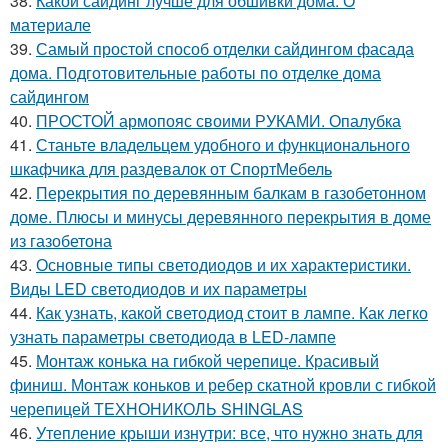
38.
Какой сайдинг лучше для обшивки дома. О
материале
39.
Самый простой способ отделки сайдингом фасада
дома. Подготовительные работы по отделке дома
сайдингом
40.
ПРОСТОЙ армопояс своими РУКАМИ. Опалубка
41.
Станьте владельцем удобного и функционального
шкафчика для раздевалок от СпортМебель
42.
Перекрытия по деревянным балкам в газобетонном
доме. Плюсы и минусы деревянного перекрытия в доме
из газобетона
43.
Основные типы светодиодов и их характеристики.
Виды LED светодиодов и их параметры
44.
Как узнать, какой светодиод стоит в лампе. Как легко
узнать параметры светодиода в LED-лампе
45.
Монтаж конька на гибкой черепице. Красивый
финиш. Монтаж коньков и ребер скатной кровли с гибкой
черепицей ТЕХНОНИКОЛЬ SHINGLAS
46.
Утепление крыши изнутри: все, что нужно знать для