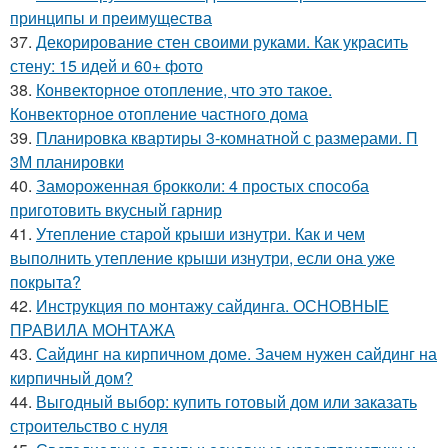
принципы и преимущества
37.
Декорирование стен своими руками. Как украсить
стену: 15 идей и 60+ фото
38.
Конвекторное отопление, что это такое.
Конвекторное отопление частного дома
39.
Планировка квартиры 3-комнатной с размерами. П
3М планировки
40.
Замороженная брокколи: 4 простых способа
приготовить вкусный гарнир
41.
Утепление старой крыши изнутри. Как и чем
выполнить утепление крыши изнутри, если она уже
покрыта?
42.
Инструкция по монтажу сайдинга. ОСНОВНЫЕ
ПРАВИЛА МОНТАЖА
43.
Сайдинг на кирпичном доме. Зачем нужен сайдинг на
кирпичный дом?
44.
Выгодный выбор: купить готовый дом или заказать
строительство с нуля