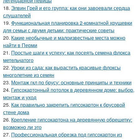
легендарной певицы
18.
Элвин Грей и его группа: как они завоевали сердца
слушателей
19.
Функциональная планировка 2-комнатной хрущевки
для семьи с двумя детьми: практические советы
20.
Какие необычные и малоизвестные места можно
найти в Перми
21.
Простые шаги к успеху: как посеять семена флокса
метельчатого
22.
Уроки из сада: как вырастить красивые флоксы
многолетние из семян
23.
Монтаж гкл по брусу: основные принципы и техники
24.
Гипсокартонный потолок в деревянном доме: выбор,
монтаж и уход
25.
Как правильно закрепить гипсокартон к брусовой
стене дома
26.
Крепление гипсокартона на деревянную обрешетку:
возможно ли это
27.
Профессиональная обрезка под гипсокартон из