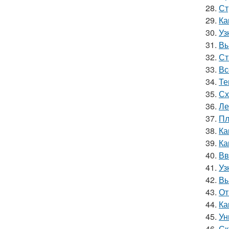
28.
Ст
29.
Ка
30.
Уз
31.
Вы
32.
Ст
33.
Вс
34.
Те
35.
Сх
36.
Ле
37.
Пл
38.
Ка
39.
Ка
40.
Вв
41.
Уз
42.
Вы
43.
От
44.
Ка
45.
Ун
46.
Ск