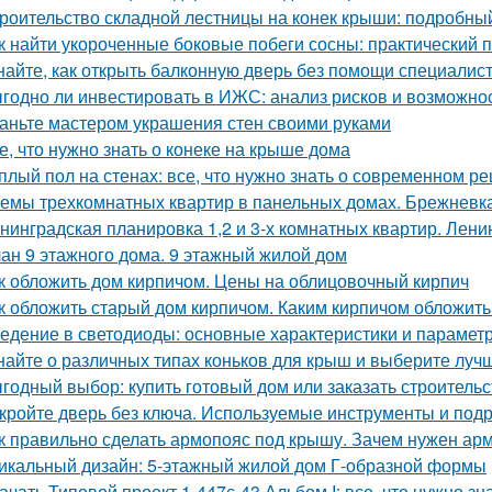
роительство складной лестницы на конек крыши: подробны
к найти укороченные боковые побеги сосны: практический 
найте, как открыть балконную дверь без помощи специалис
годно ли инвестировать в ИЖС: анализ рисков и возможно
аньте мастером украшения стен своими руками
е, что нужно знать о конеке на крыше дома
плый пол на стенах: все, что нужно знать о современном р
емы трехкомнатных квартир в панельных домах. Брежневк
нинградская планировка 1,2 и 3-х комнатных квартир. Лени
ан 9 этажного дома. 9 этажный жилой дом
к обложить дом кирпичом. Цены на облицовочный кирпич
к обложить старый дом кирпичом. Каким кирпичом обложить
едение в светодиоды: основные характеристики и парамет
найте о различных типах коньков для крыш и выберите луч
годный выбор: купить готовый дом или заказать строительс
кройте дверь без ключа. Используемые инструменты и под
к правильно сделать армопояс под крышу. Зачем нужен арм
икальный дизайн: 5-этажный жилой дом Г-образной формы
ачать Типовой проект 1-447с-43 Альбом I: все, что нужно зн