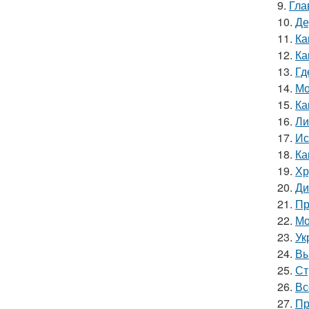
9.
Гла
10.
Де
11.
Ка
12.
Ка
13.
Гд
14.
Мо
15.
Ка
16.
Ли
17.
Ис
18.
Ка
19.
Хр
20.
Ди
21.
Пр
22.
Мо
23.
Ук
24.
Вы
25.
Ст
26.
Вс
27.
Пр