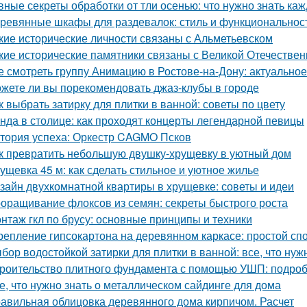
вные секреты обработки от тли осенью: что нужно знать ка
ревянные шкафы для раздевалок: стиль и функциональнос
кие исторические личности связаны с Альметьевском
кие исторические памятники связаны с Великой Отечестве
е смотреть группу Анимацию в Ростове-на-Дону: актуально
жете ли вы порекомендовать джаз-клубы в городе
к выбрать затирку для плитки в ванной: советы по цвету
нда в столице: как проходят концерты легендарной певицы
тория успеха: Оркестр CAGMO Псков
к превратить небольшую двушку-хрущевку в уютный дом
ущевка 45 м: как сделать стильное и уютное жилье
зайн двухкомнатной квартиры в хрущевке: советы и идеи
оращивание флоксов из семян: секреты быстрого роста
нтаж гкл по брусу: основные принципы и техники
репление гипсокартона на деревянном каркасе: простой сп
бор водостойкой затирки для плитки в ванной: все, что нуж
роительство плитного фундамента с помощью УШП: подро
е, что нужно знать о металлическом сайдинге для дома
авильная облицовка деревянного дома кирпичом. Расчет