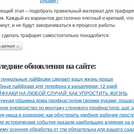
ющий этап – подобрать правильный материал для трафарет
ик. Каждый из вариантов достаточно плотный и крепкий, что
кнут, и не будут заворачиваться в процессе работы.
 сделать трафарет самостоятельно понадобится:
ь дальше →
ледние обновления на сайте:
 гениальные лайфхаки сделают вашу жизнь проще
бные лайфхаки для телефона и канцелярии: 12 идей
ЙФХАКИ НА ЛЮБОЙ СЛУЧАЙ: КАК УПРОСТИТЬ ЖИЗНЬ
ужная обшивка дома профнастилом своими руками: пошаго
ное руководство по монтажу стенового профнастила: шаг 
ня-ниша в коридоре: как обустроить удобное рабочее прост
ие исторические события оказали наибольшее влияние на 
ему осенняя обработка от тли обязательна для вашего сад