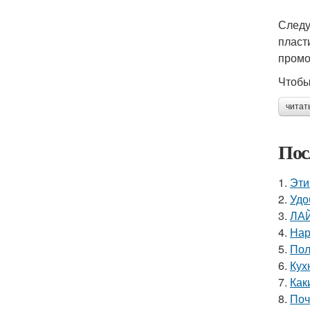
Следу
пласт
промо
Чтобы
читат
Пос
1.
Эти
2.
Удо
3.
ЛА
4.
Нар
5.
Пол
6.
Кух
7.
Как
8.
Поч