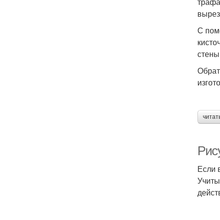
трафа
вырез
С пом
кисто
стены
Обрат
изгот
читат
Рису
Если 
Учиты
дейст