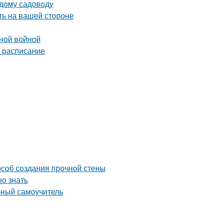
ждому садоводу
ть на вашей стороне
нной войной
е расписание
особ создания прочной стены
но знать
бный самоучитель