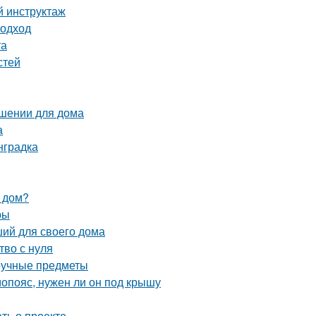
й инструктаж
подход
та
стей
ешении для дома
а
нградка
 дом?
ры
ший для своего дома
тво с нуля
ручные предметы
опояс, нужен ли он под крышу
ать о проекте