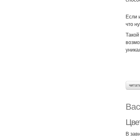
Если 
что н
Такой
возмо
уника
читат
Вас
Цве
В зав