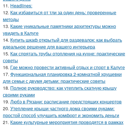
11.
Headlines:
12.
Как избавиться от тли за один день: проверенные
методы
13.
Какие уникальные памятники архитектуры можно
увидеть в Калуге
14.
Купить шкаф открытый для раздевалок: как выбрать
идеальное решение для вашего интерьера
15.
Как спрятать трубы отопления на кухне: практические
советы
16.
Где можно провести активный отдых и спорт в Калуге
17.
Функциональная планировка 2-комнатной хрущевки
для семьи с двумя детьми: практические советы
18.
Полное руководство: как утеплить скатную крышу
своими руками
19.
Любэ в Рязани: расписание предстоящих концертов
20.
Утепление крыши частного дома своими руками:
простой способ улучшить комфорт и экономить деньги
21.
Какие культурные мероприятия проводятся в рамках