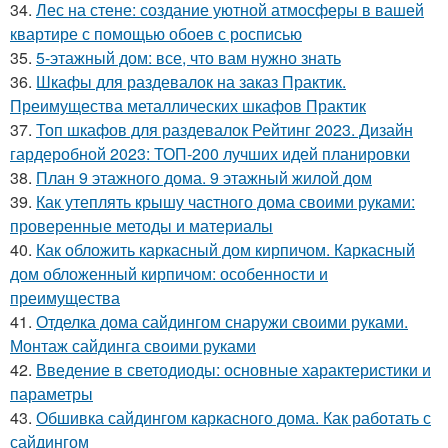
34.
Лес на стене: создание уютной атмосферы в вашей
квартире с помощью обоев с росписью
35.
5-этажный дом: все, что вам нужно знать
36.
Шкафы для раздевалок на заказ Практик.
Преимущества металлических шкафов Практик
37.
Топ шкафов для раздевалок Рейтинг 2023. Дизайн
гардеробной 2023: ТОП-200 лучших идей планировки
38.
План 9 этажного дома. 9 этажный жилой дом
39.
Как утеплять крышу частного дома своими руками:
проверенные методы и материалы
40.
Как обложить каркасный дом кирпичом. Каркасный
дом обложенный кирпичом: особенности и
преимущества
41.
Отделка дома сайдингом снаружи своими руками.
Монтаж сайдинга своими руками
42.
Введение в светодиоды: основные характеристики и
параметры
43.
Обшивка сайдингом каркасного дома. Как работать с
сайдингом