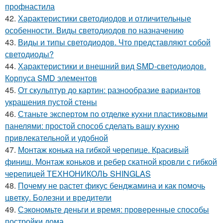
профнастила
42.
Характеристики светодиодов и отличительные
особенности. Виды светодиодов по назначению
43.
Виды и типы светодиодов. Что представляют собой
светодиоды?
44.
Характеристики и внешний вид SMD-светодиодов.
Корпуса SMD элементов
45.
От скульптур до картин: разнообразие вариантов
украшения пустой стены
46.
Станьте экспертом по отделке кухни пластиковыми
панелями: простой способ сделать вашу кухню
привлекательной и удобной
47.
Монтаж конька на гибкой черепице. Красивый
финиш. Монтаж коньков и ребер скатной кровли с гибкой
черепицей ТЕХНОНИКОЛЬ SHINGLAS
48.
Почему не растет фикус бенджамина и как помочь
цветку. Болезни и вредители
49.
Сэкономьте деньги и время: проверенные способы
постройки дома