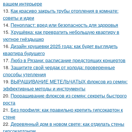
вашем интерьере
13.
Как красиво закрыть трубы отопления в комнате:
советы и идеи
14.
Пенопласт: вред или безопасность для здоровья
15.
Хрущёвка: как превратить небольшую квартиру в
уютное гнёздышко
16.
Дизайн хрущевки 2025 года: как будет выглядеть
квартира будущего
17.
Любэ в Рязани: расписание предстоящих концертов
18.
Защитите свой чердак от холода: проверенные
способы утепления
19.
ВЫРАЩИВАНИЕ МЕТЕЛЬЧАТЫХ флоксов из семян:
эффективные методы и инструменты
20.
Проращивание флоксов из семян: секреты быстрого
роста
21.
Без профиля: как правильно крепить гипсокартон к
стене
22.
Деревянный дом в новом свете: как отделать стены
гипсокартоном