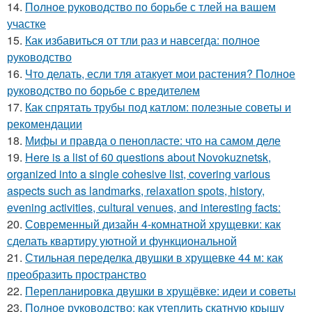
14.
Полное руководство по борьбе с тлей на вашем
участке
15.
Как избавиться от тли раз и навсегда: полное
руководство
16.
Что делать, если тля атакует мои растения? Полное
руководство по борьбе с вредителем
17.
Как спрятать трубы под катлом: полезные советы и
рекомендации
18.
Мифы и правда о пенопласте: что на самом деле
19.
Here is a list of 60 questions about Novokuznetsk,
organized into a single cohesive list, covering various
aspects such as landmarks, relaxation spots, history,
evening activities, cultural venues, and interesting facts:
20.
Современный дизайн 4-комнатной хрущевки: как
сделать квартиру уютной и функциональной
21.
Стильная переделка двушки в хрущевке 44 м: как
преобразить пространство
22.
Перепланировка двушки в хрущёвке: идеи и советы
23.
Полное руководство: как утеплить скатную крышу