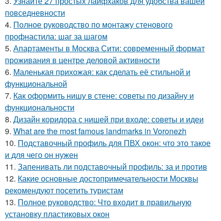
3.
Узнайте 27 простых лайфхаков для удобства вашей
повседневности
4.
Полное руководство по монтажу стенового
профнастила: шаг за шагом
5.
Апартаменты в Москва Сити: современный формат
проживания в центре деловой активности
6.
Маленькая прихожая: как сделать её стильной и
функциональной
7.
Как оформить нишу в стене: советы по дизайну и
функциональности
8.
Дизайн коридора с нишей при входе: советы и идеи
9.
What are the most famous landmarks in Voronezh
10.
Подставочный профиль для ПВХ окон: что это такое
и для чего он нужен
11.
Запенивать ли подставочный профиль: за и против
12.
Какие основные достопримечательности Москвы
рекомендуют посетить туристам
13.
Полное руководство: Что входит в правильную
установку пластиковых окон