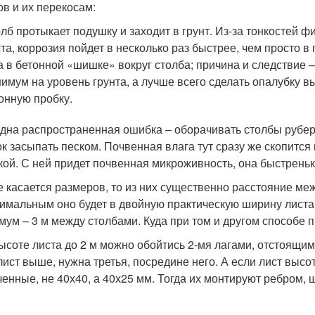
ов и их перекосам:
лб протыкает подушку и заходит в грунт. Из-за тонкостей ф
та, коррозия пойдет в несколько раз быстрее, чем просто в 
 в бетонной «шишке» вокруг столба; причина и следствие –
имум на уровень грунта, а лучше всего сделать опалубку в
онную пробку.
дна распространенная ошибка – оборачивать столбы руберо
ок засыпать песком. Почвенная влага тут сразу же скопитс
кой. С ней придет почвенная микроживность, она быстреньк
е касается размеров, то из них существенно расстояние меж
тимальным оно будет в двойную практическую ширину листа.
мум – 3 м между столбами. Куда при том и другом способе п
ысоте листа до 2 м можно обойтись 2-мя лагами, отстоящим
лист выше, нужна третья, посредине него. А если лист высо
ченные, не 40х40, а 40х25 мм. Тогда их монтируют ребром, 