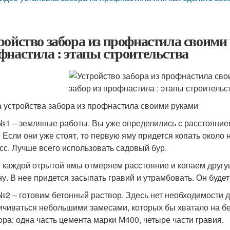
ройство забора из профнастила своими 
фнастила : этапы строительства
 устройства забора из профнастила своими руками
№1 – земляные работы. Вы уже определились с расстоянием
. Если они уже стоят, то первую яму придется копать около 
сс. Лучше всего использовать садовый бур.
 каждой отрытой ямы отмеряем расстояние и копаем другую
ну. В нее придется засыпать гравий и утрамбовать. Он буд
№2 – готовим бетонный раствор. Здесь нет необходимости 
ичиваться небольшими замесами, которых бы хватало на б
ора: одна часть цемента марки М400, четыре части гравия.