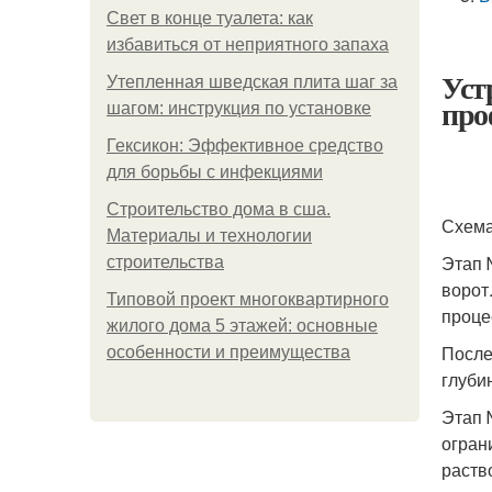
Свет в конце туалета: как
избавиться от неприятного запаха
Уст
Утепленная шведская плита шаг за
про
шагом: инструкция по установке
Гексикон: Эффективное средство
для борьбы с инфекциями
Строительство дома в сша.
Схема
Материалы и технологии
Этап 
строительства
ворот
Типовой проект многоквартирного
проце
жилого дома 5 этажей: основные
После
особенности и преимущества
глуби
Этап 
огран
раств