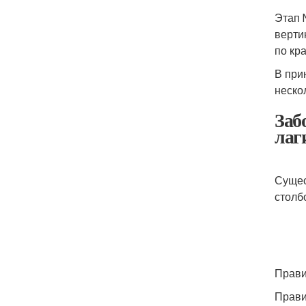
Этап 
верти
по кр
В при
неско
Заб
лаг
Сущес
столб
Прави
Прав