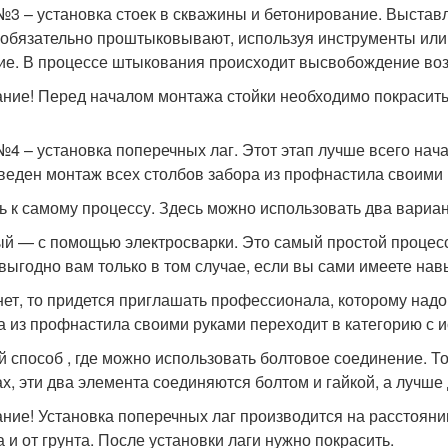
№3 – установка стоек в скважины и бетонирование. Выстав
 обязательно проштыковывают, используя инструменты или
ие. В процессе штыкования происходит высвобождение возд
ние! Перед началом монтажа стойки необходимо покрасить
№4 – установка поперечных лаг. Этот этап лучше всего начат
веден монтаж всех столбов забора из профнастила своими 
ь к самому процессу. Здесь можно использовать два вариан
й — с помощью электросварки. Это самый простой процесс,
 выгодно вам только в том случае, если вы сами имеете на
нет, то придется приглашать профессионала, которому надо 
а из профнастила своими руками переходит в категорию с 
й способ , где можно использовать болтовое соединение. То
ах, эти два элемента соединяются болтом и гайкой, а лучше
ние! Установка поперечных лаг производится на расстояни
а и от грунта. После установки лаги нужно покрасить.