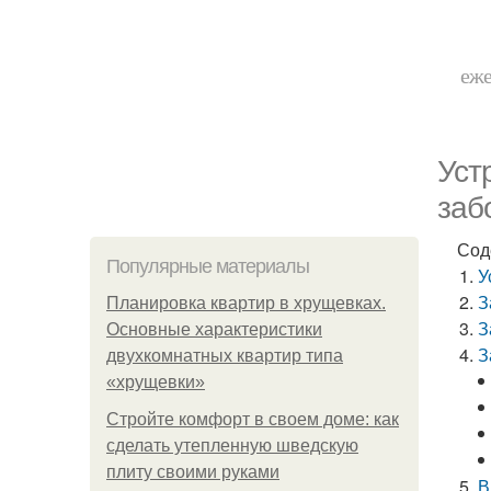
еже
Уст
заб
Сод
Популярные материалы
У
З
Планировка квартир в хрущевках.
З
Основные характеристики
З
двухкомнатных квартир типа
«хрущевки»
Стройте комфорт в своем доме: как
сделать утепленную шведскую
плиту своими руками
В