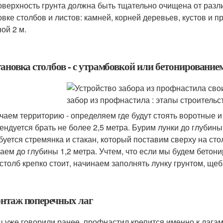
оверхность грунта должна быть тщательно очищена от разл
овке столбов и листов: камней, корней деревьев, кустов и п
ой 2 м.
тановка столбов - с утрамбовкой или бетонирование
чаем территорию - определяем где будут стоять воротные и
ендуется брать не более 2,5 метра. Бурим лунки до глубины
буется стремянка и стакан, который поставим сверху на сто
аем до глубины 1,2 метра. Учтем, что если мы будем бетони
 столб крепко стоит, начинаем заполнять лунку грунтом, щ
онтаж поперечных лаг
ы уже говорили ранее, профнастил крепится именно к лагам