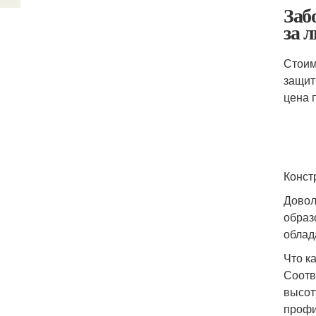
Заб
за л
Стоим
защит
цена 
Конст
Довол
образ
облад
Что к
Соотв
высот
профи