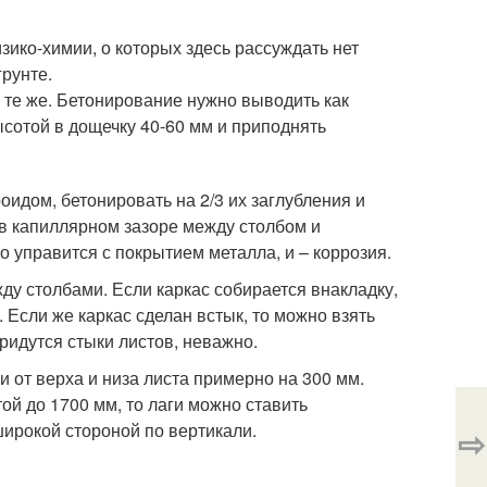
изико-химии, о которых здесь рассуждать нет
грунте.
 те же. Бетонирование нужно выводить как
ысотой в дощечку 40-60 мм и приподнять
идом, бетонировать на 2/3 их заглубления и
я в капиллярном зазоре между столбом и
о управится с покрытием металла, и – коррозия.
ду столбами. Если каркас собирается внакладку,
 Если же каркас сделан встык, то можно взять
ридутся стыки листов, неважно.
и от верха и низа листа примерно на 300 мм.
той до 1700 мм, то лаги можно ставить
широкой стороной по вертикали.
⇨