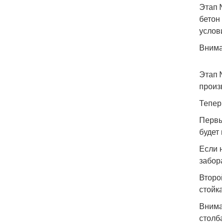
Этап 
бетон
услов
Внима
Этап 
произ
Тепер
Первы
будет
Если 
забор
Второ
стойк
Внима
столб