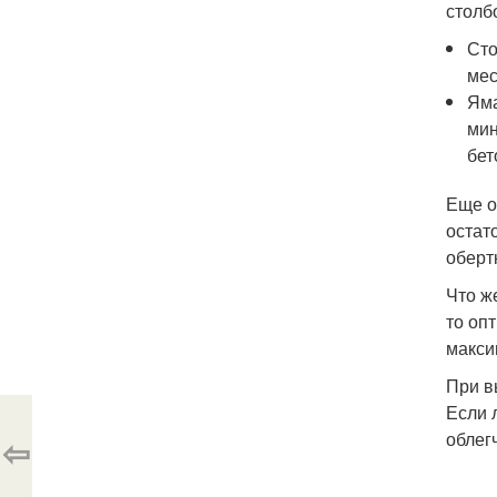
столб
Сто
мес
Яма
мин
бет
Еще о
остат
оберт
Что ж
то оп
макси
При в
Если 
облег
⇦