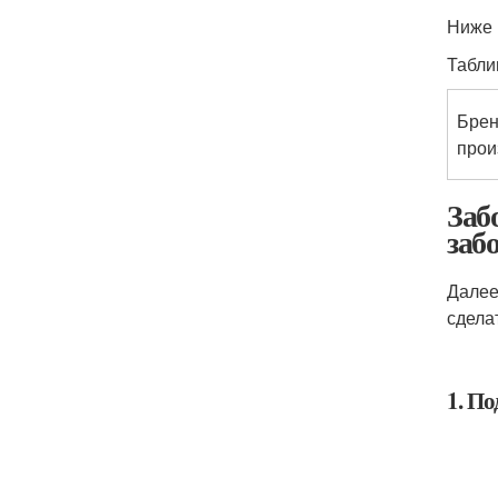
Ниже 
Табли
Брен
прои
Заб
заб
Далее
сдела
1. По