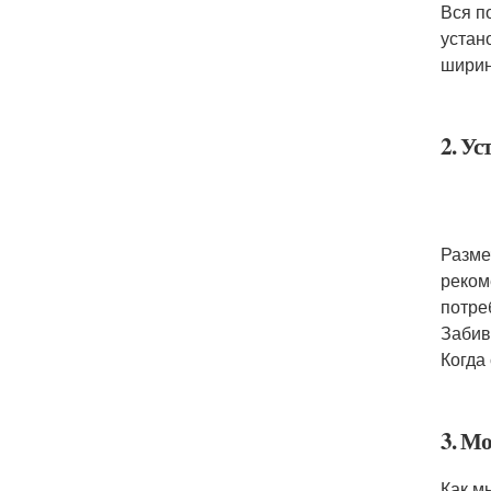
Вся п
устан
ширин
2. Ус
Разме
реком
потре
Забив
Когда
3. М
Как м