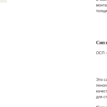
монта
толщи
Сип 
ОСП –
Это с
пеноп
качес
для с