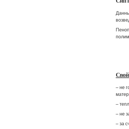
Сип 
Данны
возве
Пеноп
полим
Свой
– не 
матер
– теп
– не 
– за 