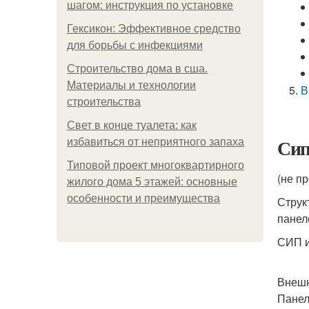
шагом: инструкция по установке
Гексикон: Эффективное средство
для борьбы с инфекциями
Строительство дома в сша.
Материалы и технологии
В
строительства
Свет в конце туалета: как
Сип
избавиться от неприятного запаха
Типовой проект многоквартирного
(не п
жилого дома 5 этажей: основные
особенности и преимущества
Струк
панел
СИП и
Внеш
Панел