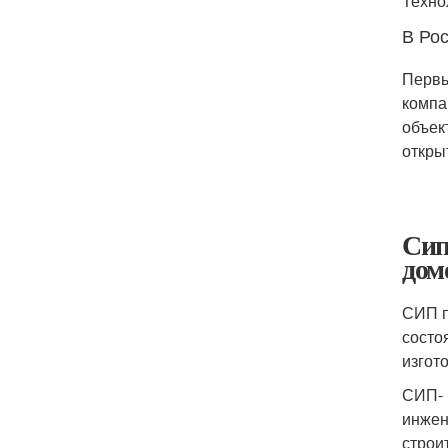
Техно
В Ро
Первы
компа
объек
откры
Сип
дом
СИП п
состо
изгот
СИП- 
инжен
строи