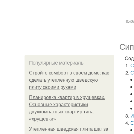
еже
Сип
Сод
Популярные материалы
С
С
Стройте комфорт в своем доме: как
сделать утепленную шведскую
плиту своими руками
Планировка квартир в хрущевках.
Основные характеристики
двухкомнатных квартир типа
И
«хрущевки»
С
Утепленная шведская плита шаг за