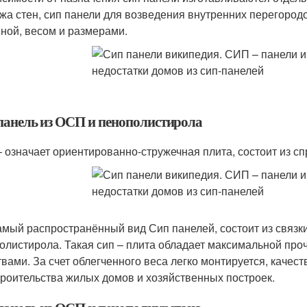
жа стен, сип панели для возведения внутренних перегородо
ной, весом и размерами.
панель из ОСП и пенополистирола
 означает ориентированно-стружечная плита, состоит из сп
амый распространённый вид Сип панелей, состоит из связки
олистирола. Такая сип – плита обладает максимальной пр
твами. За счет облегченного веса легко монтируется, качес
троительства жилых домов и хозяйственных построек.