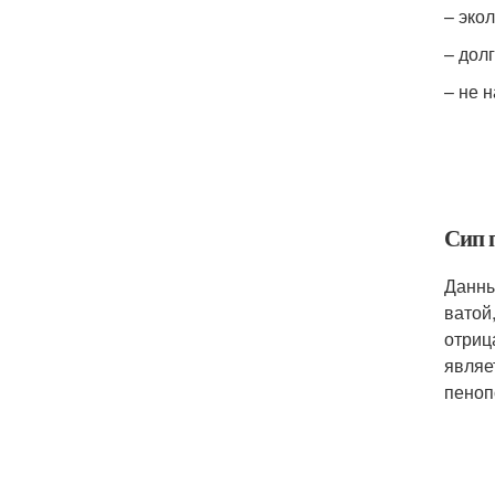
– эко
– дол
– не 
Сип 
Данны
ватой
отриц
являе
пеноп