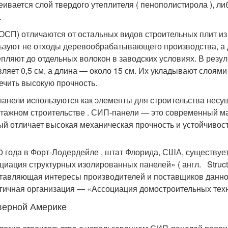
еивается слой твердого утеплителя ( пенополистирола ), л
.
ОСП) отличаются от остальных видов строительных плит из 
ьзуют не отходы деревообрабатывающего производства, а 
пляют до отдельных волокон в заводских условиях. В резу
вляет 0,5 см, а длина — около 15 см. Их укладывают слоям
ечить высокую прочность.
анели используются как элементы для строительства несущ
тажном строительстве . СИП-панели — это современный ма
ый отличает высокая механическая прочность и устойчивос
0 года в Форт-Лодердейле , штат Флорида, США, существу
иация структурных изолированных панелей» ( англ. Structura
тавляющая интересы производителей и поставщиков данно
гичная организация — «Ассоциация домостроительных те
верной Америке