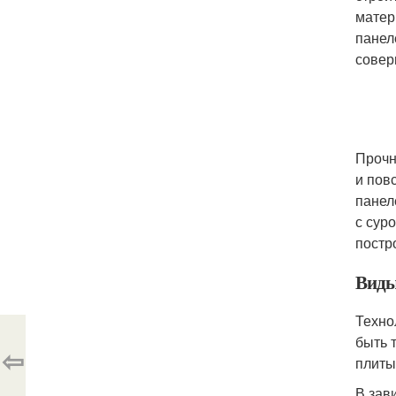
матер
панел
совер
Прочн
и пов
панел
с сур
постр
Виды
Техно
быть 
⇦
плиты
В зав