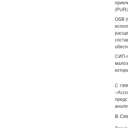
прикл
(PUR)
OSB (
испол
расще
соста
обесп
СИП-п
малоэ
котор
С 199
«Ассоц
предс
анало
В Се