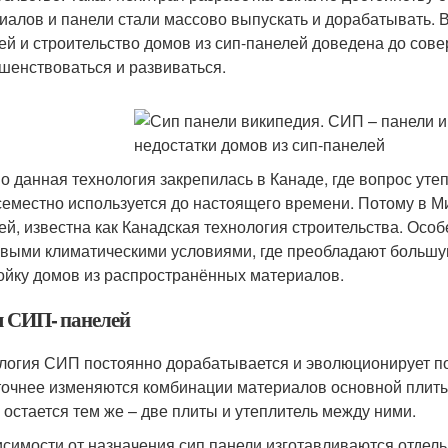
иалов и панели стали массово выпускать и дорабатывать. 
ей и строительство домов из сип-панелей доведена до сове
шенствоваться и развиваться.
о данная технология закрепилась в Канаде, где вопрос уте
семестно используется до настоящего времени. Потому в Ми
ей, известна как Канадская технология строительства. Осо
овыми климатическими условиями, где преобладают большую
ойку домов из распространённых материалов.
 СИП- панелей
логия СИП постоянно дорабатывается и эволюционирует под
точнее изменяются комбинации материалов основной плиты
 остается тем же – две плиты и утеплитель между ними.
исимости от назначения сип панели изготавливаются отдель