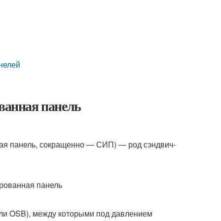
анелей
ованная панель
ная панель, сокращенно — СИП) — род сэндвич-
или OSB), между которыми под давлением