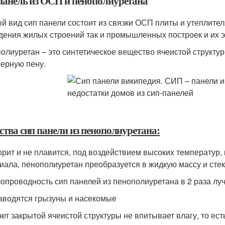
панель из ОСП и пенополиуретана
й вид сип панели состоит из связки ОСП плиты и утеплител
дения жилых строений так и промышленных построек и их 
олиуретан – это синтетическое вещество ячеистой структу
ерную пену.
ства сип панели из пенополиуретана:
горит и не плавится, под воздействием высоких температур
иала, пенополиуретан преобразуется в жидкую массу и стек
лопроводность сип панелей из пенополиуретана в 2 раза лу
заводятся грызуны и насекомые
счет закрытой ячеистой структуры не впитывает влагу, то ес