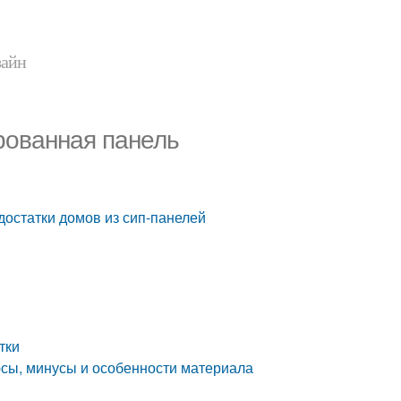
зайн
ированная панель
достатки домов из сип-панелей
тки
юсы, минусы и особенности материала