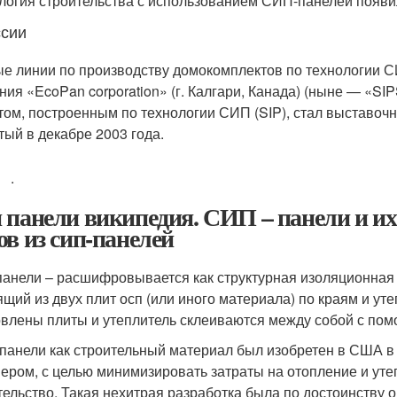
логия строительства с использованием СИП-панелей появил
ссии
е линии по производству домокомплектов по технологии СИ
ния «EcoPan corporation» (г. Калгари, Канада) (ныне — «SI
том, построенным по технологии СИП (SIP), стал выставоч
тый в декабре 2003 года.
.
 панели википедия. СИП – панели и их
ов из сип-панелей
анели – расшифровывается как структурная изоляционная 
ящий из двух плит осп (или иного материала) по краям и ут
овлены плиты и утеплитель склеиваются между собой с по
панели как строительный материал был изобретен в США в 3
ером, с целью минимизировать затраты на отопление и утеп
тельство. Такая нехитрая разработка была по достоинству