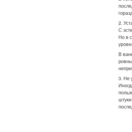
после
гораз
2. Ус
С эст
Но в 
уровн
В ван
ровны
непри
3. Не
Иногд
польз
штуки
после