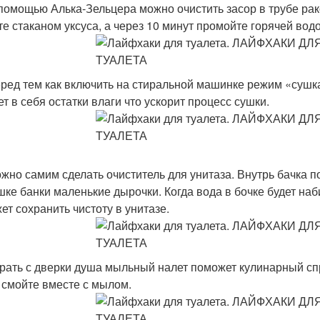
 помощью Алька-Зельцера можно очистить засор в трубе рако
те стаканом уксуса, а через 10 минут промойте горячей водо
еред тем как включить на стиральной машинке режим «сушк
ет в себя остатки влаги что ускорит процесс сушки.
ожно самим сделать очиститель для унитаза. Внутрь бачка по
шке банки маленькие дырочки. Когда вода в бочке будет наби
ет сохранить чистоту в унитазе.
брать с дверки душа мыльный налет поможет кулинарный спр
 смойте вместе с мылом.