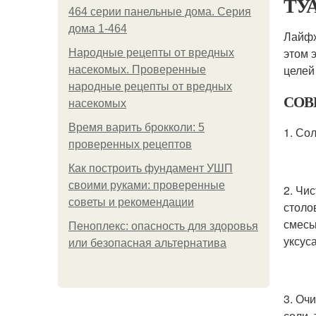
ТУ
464 серии панельные дома. Серия
дома 1-464
Лайфх
этом 
Народные рецепты от вредных
целей
насекомых. Проверенные
народные рецепты от вредных
СОВ
насекомых
Время варить брокколи: 5
1. Со
проверенных рецептов
Как построить фундамент УШП
своими руками: проверенные
2. Чи
советы и рекомендации
столо
смесь
Пеноплекс: опасность для здоровья
уксус
или безопасная альтернатива
3. Оч
соли,