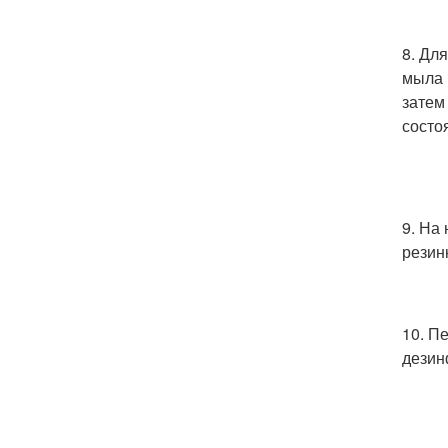
8. Дл
мыла 
затем
состо
9. На
резин
10. П
дезин