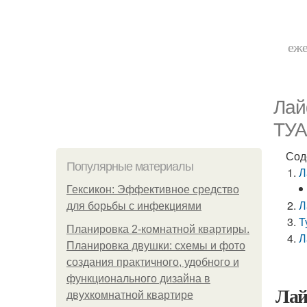
еже
Лай
ТУ
Сод
Популярные материалы
Л
Гексикон: Эффективное средство
Л
для борьбы с инфекциями
Т
Планировка 2-комнатной квартиры.
Л
Планировка двушки: схемы и фото
создания практичного, удобного и
функционального дизайна в
Ла
двухкомнатной квартире