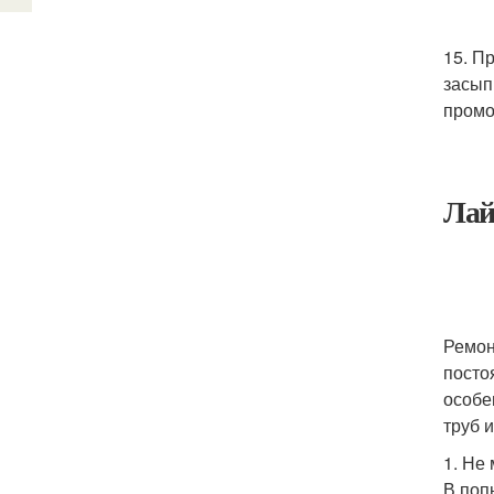
15. П
засып
промо
Лай
Ремон
посто
особе
труб 
1. Не
В поп