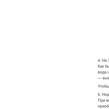
4. Не
Как б
вода 
— выв
Чтобы
5. Не
При м
приоб