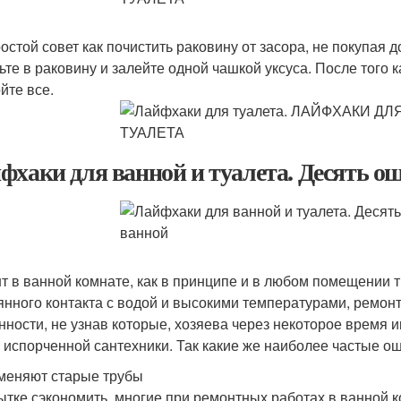
ростой совет как почистить раковину от засора, не покупая
ьте в раковину и залейте одной чашкой уксуса. После того 
йте все.
фхаки для ванной и туалета. Десять о
т в ванной комнате, как в принципе и в любом помещении т
янного контакта с водой и высокими температурами, ремон
нности, не узнав которые, хозяева через некоторое время 
и испорченной сантехники. Так какие же наиболее частые 
 меняют старые трубы
ытке сэкономить, многие при ремонтных работах в ванной к