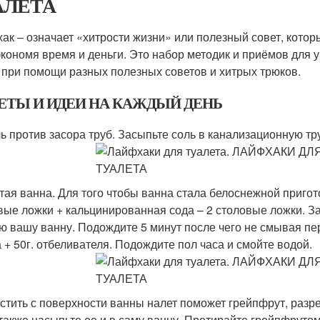
АЛЕТА
ак – означает «хитрости жизни» или полезный совет, кото
экономя время и деньги. Это набор методик и приёмов для
 при помощи разных полезных советов и хитрых трюков.
ЕТЫ И ИДЕИ НА КАЖДЫЙ ДЕНЬ
ль против засора труб. Засыпьте соль в канализационную тру
стая ванна. Для того чтобы ванна стала белоснежной пригот
вые ложки + кальцинированная сода – 2 столовые ложки. За
ю вашу ванну. Подождите 5 минут после чего не смывая пе
а + 50г. отбеливателя. Подождите пол часа и смойте водой.
истить с поверхности ванны налет поможет грейпфрут, разр
 также насыпьте ее и в саму ванну. Протирайте грейпфруто