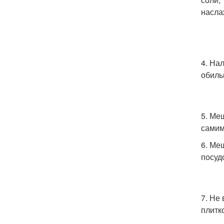
насла
4. На
обиль
5. Ме
самим
6. Ме
посуд
7. Не
плитк