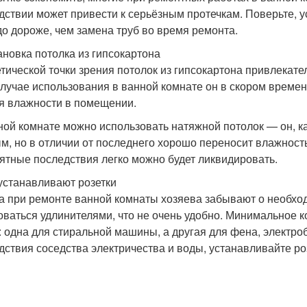
дствии может привести к серьёзным протечкам. Поверьте, 
до дороже, чем замена труб во время ремонта.
тановка потолка из гипсокартона
етической точки зрения потолок из гипсокартона привлекател
случае использования в ванной комнате он в скором врем
я влажности в помещении.
ной комнате можно использовать натяжной потолок — он, ка
м, но в отличии от последнего хорошо переносит влажность.
ятные последствия легко можно будет ликвидировать.
 устанавливают розетки
а при ремонте ванной комнаты хозяева забывают о необходи
оваться удлинителями, что не очень удобно. Минимальное к
: одна для стиральной машины, а другая для фена, электроб
дствия соседства электричества и воды, устанавливайте ро