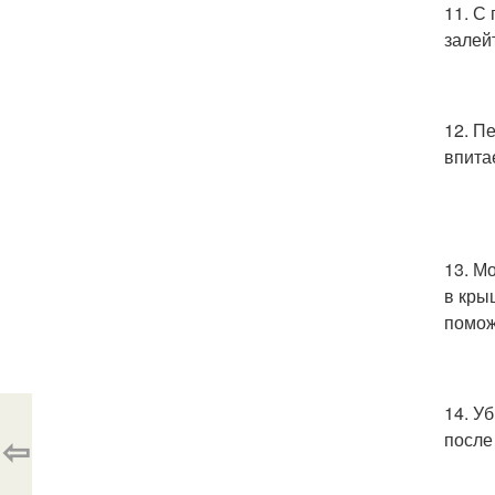
11. С
залей
12. П
впита
13. М
в кры
помож
14. У
⇦
после