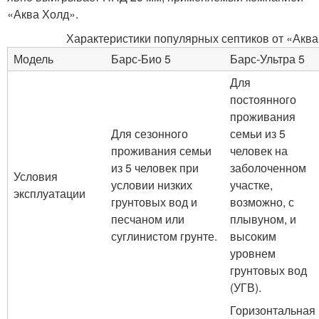
«Аква Холд».
Характеристики популярных септиков от «Аква
Модель
Барс-Био 5
Барс-Ультра 5
Для
постоянного
проживания
Для сезонного
семьи из 5
проживания семьи
человек на
из 5 человек при
заболоченном
Условия
условии низких
участке,
эксплуатации
грунтовых вод и
возможно, с
песчаном или
плывуном, и
суглинистом грунте.
высоким
уровнем
грунтовых вод
(УГВ).
Горизонтальная