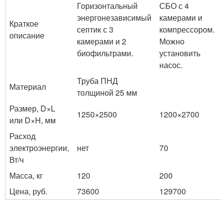
Горизонтальный
СБО с 4
энергонезависимый
камерами и
Краткое
септик с 3
компрессором.
описание
камерами и 2
Можно
биофильтрами.
установить
насос.
Труба ПНД
Материал
толщиной 25 мм
Размер, D×L
1250×2500
1200×2700
или D×H, мм
Расход
электроэнергии,
нет
70
Вт/ч
Масса, кг
120
200
Цена, руб.
73600
129700