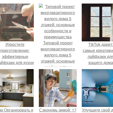
Типовой проект
Упростите
TikTok дарит
многоквартирного
приготовление:
самые креатив
жилого дома 5
эффективные
лайфхаки дл
этажей: основные
айфхаки для кухни
вашего дома
особенности и
преимущества
ак Организовать и
Сэкономь зимой: 17
Улучшите свой 