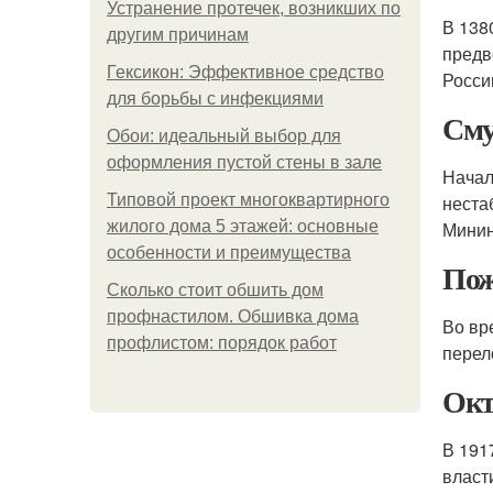
Устранение протечек, возникших по
В 138
другим причинам
предв
Гексикон: Эффективное средство
Росси
для борьбы с инфекциями
Сму
Обои: идеальный выбор для
оформления пустой стены в зале
Начал
Типовой проект многоквартирного
неста
жилого дома 5 этажей: основные
Минин
особенности и преимущества
Пож
Сколько стоит обшить дом
профнастилом. Обшивка дома
Во вр
профлистом: порядок работ
перел
Окт
В 191
власт