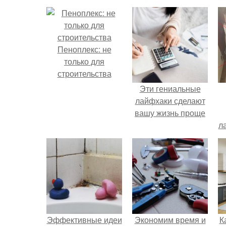
Пеноплекс: не
только для
строительства
Эти гениальные
лайфхаки сделают
вашу жизнь проще
л
Эффективные идеи
Экономим время и
К