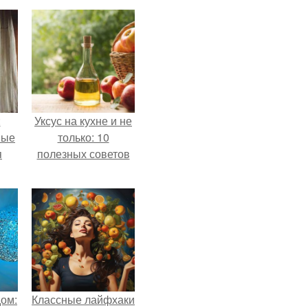
:
Уксус на кухне и не
ные
только: 10
я
полезных советов
дом:
Классные лайфхаки