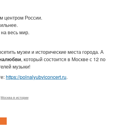
м центром России.
сильнее.
на весь мир.
осетить музеи и исторические места города. А
налюбви
, который состоится в Москве с 12 по
телей музыки!
те:
https://polnalyubviconcert.ru
.
,
Москва в истории