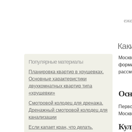
еже
Как
Москв
Популярные материалы
форми
рассм
Планировка квартир в хрущевках.
Основные характеристики
двухкомнатных квартир типа
Осн
«хрущевки»
Смотровой колодец для дренажа.
Перво
Дренажный смотровой колодец для
Москв
канализации
Кул
Если капает кран, что делать.