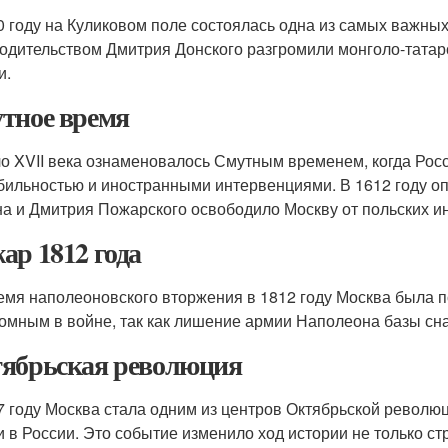
0 году на Куликовом поле состоялась одна из самых важных
одительством Дмитрия Донского разгромили монголо-татарс
и.
тное время
о XVII века ознаменовалось Смутным временем, когда Росс
бильностью и иностранными интервенциями. В 1612 году о
а и Дмитрия Пожарского освободило Москву от польских ин
ар 1812 года
емя наполеоновского вторжения в 1812 году Москва была п
омным в войне, так как лишение армии Наполеона базы сн
ябрьская революция
7 году Москва стала одним из центров Октябрьской революц
и в России. Это событие изменило ход истории не только стр