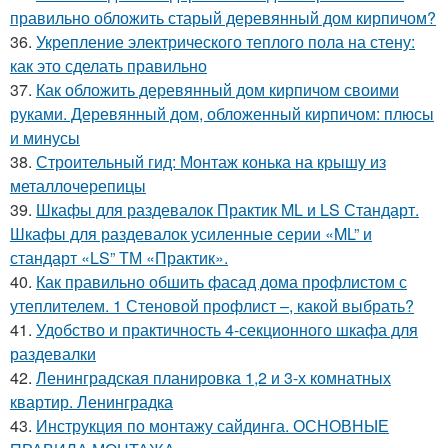
правильно обложить старый деревянный дом кирпичом?
36.
Укрепление электрического теплого пола на стену:
как это сделать правильно
37.
Как обложить деревянный дом кирпичом своими
руками. Деревянный дом, обложенный кирпичом: плюсы
и минусы
38.
Строительный гид: Монтаж конька на крышу из
металлочерепицы
39.
Шкафы для раздевалок Практик ML и LS Стандарт.
Шкафы для раздевалок усиленные серии «ML” и
стандарт «LS” ТМ «Практик».
40.
Как правильно обшить фасад дома профлистом с
утеплителем. 1 Стеновой профлист –, какой выбрать?
41.
Удобство и практичность 4-секционного шкафа для
раздевалки
42.
Ленинградская планировка 1,2 и 3-х комнатных
квартир. Ленинградка
43.
Инструкция по монтажу сайдинга. ОСНОВНЫЕ