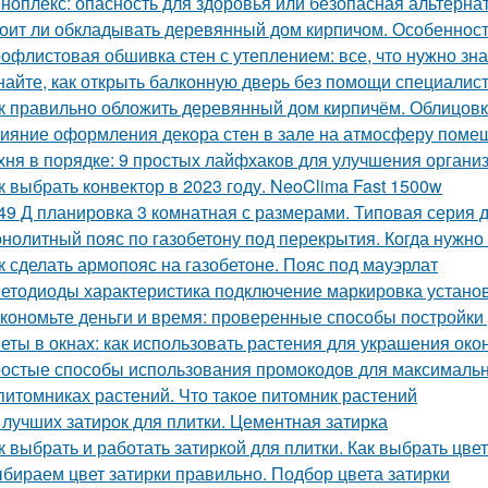
ноплекс: опасность для здоровья или безопасная альтерна
оит ли обкладывать деревянный дом кирпичом. Особенност
офлистовая обшивка стен с утеплением: все, что нужно зна
найте, как открыть балконную дверь без помощи специалис
к правильно обложить деревянный дом кирпичём. Облицовк
ияние оформления декора стен в зале на атмосферу поме
хня в порядке: 9 простых лайфхаков для улучшения органи
к выбрать конвектор в 2023 году. NeoClima Fast 1500w
49 Д планировка 3 комнатная с размерами. Типовая серия д
нолитный пояс по газобетону под перекрытия. Когда нужно 
к сделать армопояс на газобетоне. Пояс под мауэрлат
етодиоды характеристика подключение маркировка установ
кономьте деньги и время: проверенные способы постройки
еты в окнах: как использовать растения для украшения око
остые способы использования промокодов для максималь
питомниках растений. Что такое питомник растений
 лучших затирок для плитки. Цементная затирка
к выбрать и работать затиркой для плитки. Как выбрать цвет
бираем цвет затирки правильно. Подбор цвета затирки