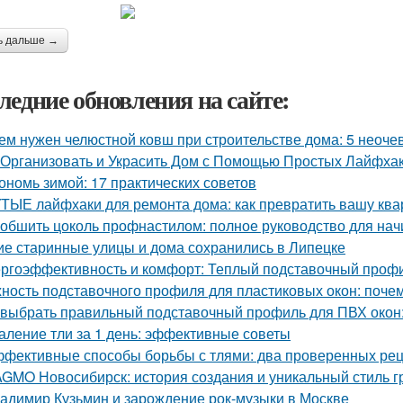
ь дальше →
ледние обновления на сайте:
ем нужен челюстной ковш при строительстве дома: 5 неоч
 Организовать и Украсить Дом с Помощью Простых Лайфха
ономь зимой: 17 практических советов
ТЫЕ лайфхаки для ремонта дома: как превратить вашу квар
 обшить цоколь профнастилом: полное руководство для на
ие старинные улицы и дома сохранились в Липецке
ргоэффективность и комфорт: Теплый подставочный профи
ность подставочного профиля для пластиковых окон: поче
 выбрать правильный подставочный профиль для ПВХ окон
аление тли за 1 день: эффективные советы
фективные способы борьбы с тлями: два проверенных ре
GMO Новосибирск: история создания и уникальный стиль 
адимир Кузьмин и зарождение рок-музыки в Москве