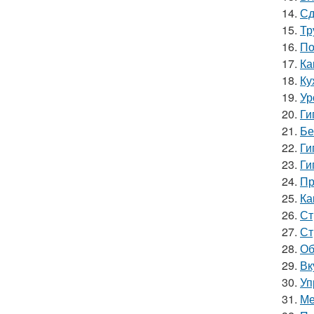
14.
Сд
15.
Тр
16.
По
17.
Ка
18.
Ку
19.
Ур
20.
Ги
21.
Бе
22.
Ги
23.
Ги
24.
Пр
25.
Ка
26.
Ст
27.
Ст
28.
Об
29.
Вк
30.
Уп
31.
Ме