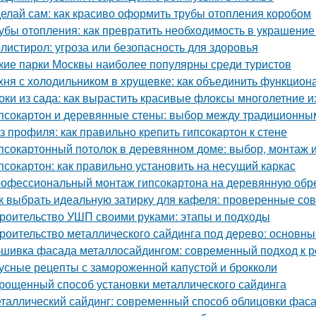
елай сам: как красиво оформить трубы отопления коробом
убы отопления: как превратить необходимость в украшение
листирол: угроза или безопасность для здоровья
кие парки Москвы наиболее популярны среди туристов
хня с холодильником в хрущевке: как объединить функциона
оки из сада: как вырастить красивые флоксы многолетние и
псокартон и деревянные стены: выбор между традиционн
з профиля: как правильно крепить гипсокартон к стене
псокартонный потолок в деревянном доме: выбор, монтаж и
псокартон: как правильно установить на несущий каркас
офессиональный монтаж гипсокартона на деревянную обреш
к выбрать идеальную затирку для кафеля: проверенные со
роительство УШП своими руками: этапы и подходы
роительство металлического сайдинга под дерево: основн
шивка фасада металлосайдингом: современный подход к ре
усные рецепты с замороженной капустой и брокколи
рощенный способ установки металлического сайдинга
таллический сайдинг: современный способ облицовки фаса