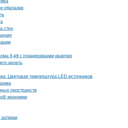
тива
и обкладки
ть
та
а стен
щения
зации
ома II-49 с планировками квартир
его делать
ка. Цветовая температура LED-источников
 дома
нных пространств
ной экономии
 затирки