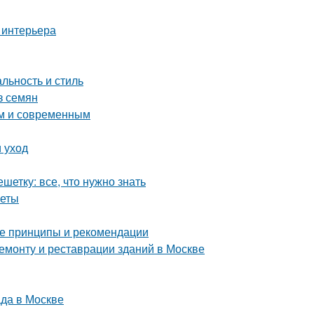
 интерьера
льность и стиль
з семян
ым и современным
 уход
етку: все, что нужно знать
веты
ые принципы и рекомендации
монту и реставрации зданий в Москве
да в Москве