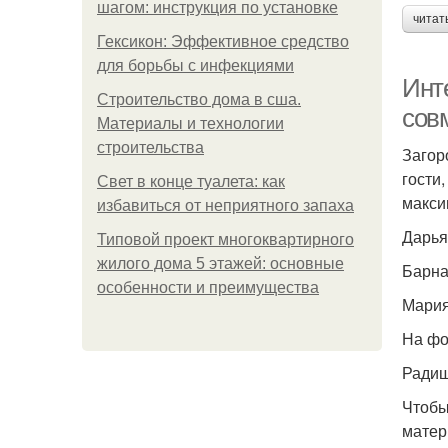
шагом: инструкция по установке
читат
Гексикон: Эффективное средство
для борьбы с инфекциями
Инте
Строительство дома в сша.
сов
Материалы и технологии
строительства
Загор
гости
Свет в конце туалета: как
макси
избавиться от неприятного запаха
Дарья
Типовой проект многоквартирного
жилого дома 5 этажей: основные
Барна
особенности и преимущества
Мария
На фо
Радиш
Чтобы
матер