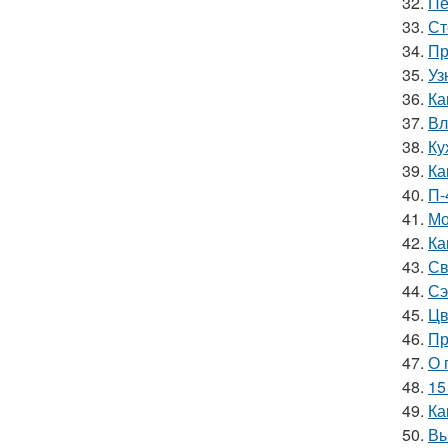
32.
Пе
33.
Ст
34.
Пр
35.
Уз
36.
Ка
37.
Вл
38.
Ку
39.
Ка
40.
П-
41.
Мо
42.
Ка
43.
Св
44.
Сэ
45.
Цв
46.
Пр
47.
О 
48.
15
49.
Ка
50.
Вы