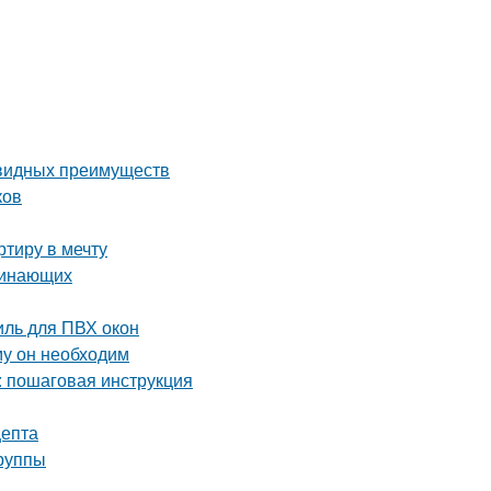
евидных преимуществ
ков
тиру в мечту
чинающих
ль для ПВХ окон
му он необходим
: пошаговая инструкция
цепта
группы