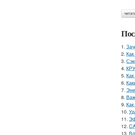
читат
Пос
1.
Зач
2.
Как
3.
Сэк
4.
КРУ
5.
Как
6.
Как
7.
Эне
8.
Важ
9.
Как
10.
Уд
11.
Эф
12.
CA
13.
Вл