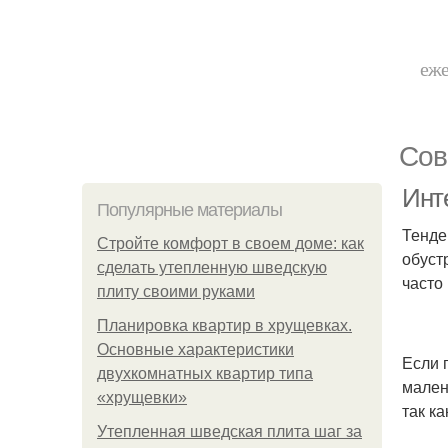
еже
Сов
Инте
Популярные материалы
Тенде
Стройте комфорт в своем доме: как
обуст
сделать утепленную шведскую
часто
плиту своими руками
Планировка квартир в хрущевках.
Основные характеристики
Если 
двухкомнатных квартир типа
мален
«хрущевки»
так к
Утепленная шведская плита шаг за