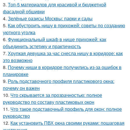
3.
Топ-5 материалов для красивой и бюджетной
фасадной обшивки
4.
Зелёные оазисы Москвы: парки и сады
5.
Как обустроить нишу в прихожей: советы по созданию
уютного уголка
6.
Функциональный шкаф в нише прихожей: как
объединить эстетику и практичность
7.
Хрупкая девушка за час снесла нишу в коридоре: как
это возможно
8.
Почему ниши в коридоре получились из-за ошибок в
планировке
9.
Роль подставочного профиля пластикового окна:
почему он важен
10.
Что скрывается за прозрачностью: полное
руководство по составу пластиковых окон
11.
Что такое подставочный профиль для окон: полное
руководство
12.
Как установить ПВХ окна своими руками: пошаговая
инструкция