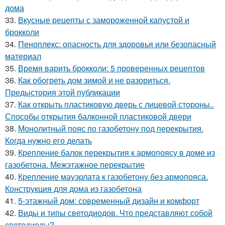
дома
33.
Вкусные рецепты с замороженной капустой и
брокколи
34.
Пеноплекс: опасность для здоровья или безопасный
материал
35.
Время варить брокколи: 5 проверенных рецептов
36.
Как обогреть дом зимой и не разориться.
Предыстория этой публикации
37.
Как открыть пластиковую дверь с лицевой стороны..
Способы открытия балконной пластиковой двери
38.
Монолитный пояс по газобетону под перекрытия.
Когда нужно его делать
39.
Крепление балок перекрытия к армопоясу в доме из
газобетона. Межэтажное перекрытие
40.
Крепление мауэрлата к газобетону без армопояса.
Конструкция для дома из газобетона
41.
5-этажный дом: современный дизайн и комфорт
42.
Виды и типы светодиодов. Что представляют собой
светодиоды?