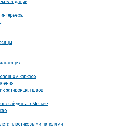
рекомендации
 интерьера
ты
месяцы
ачинающих
ревянном каркасе
пления
их затирок для швов
ого сайдинга в Москве
кве
уалета пластиковыми панелями