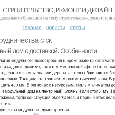
СТРОИТЕЛЬСТВО, РЕМОНТ И ДИЗАЙН
дневные публикации на тему строительство, ремонт и ди
главная
новости
статьи
рудничества с ск
овый дом с доставкой. Особенности
логия модульного домостроения широко развита как в част
е и садовые домики), так и в коммерческой сфере (торгов
са делается из металла или дерева, а стены обшиваются бл
анелями. Толщина стен зависит от климатической зоны. В 
шать 400 мм. В регионах с несуровым, тёплым климатом до
ый модульный дом на ленточный, блочный или столбчатый 
тажным, тогда конструкция облегчается, и первый этаж дел
логии.
ущества модульного домостроения