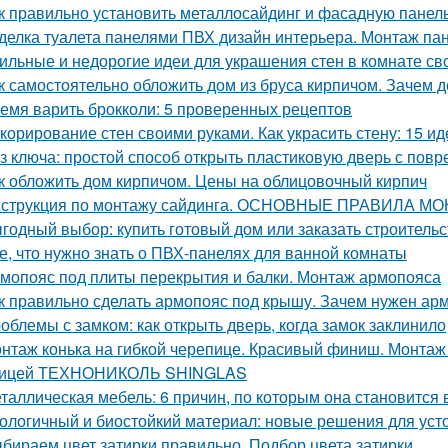
к правильно установить металлосайдинг и фасадную панель
делка туалета панелями ПВХ дизайн интерьера. Монтаж па
ильные и недорогие идеи для украшения стен в комнате св
к самостоятельно обложить дом из бруса кирпичом. Зачем
емя варить брокколи: 5 проверенных рецептов
корирование стен своими руками. Как украсить стену: 15 ид
з ключа: простой способ открыть пластиковую дверь с по
к обложить дом кирпичом. Цены на облицовочный кирпич
струкция по монтажу сайдинга. ОСНОВНЫЕ ПРАВИЛА М
годный выбор: купить готовый дом или заказать строительс
е, что нужно знать о ПВХ-панелях для ванной комнаты
мопояс под плиты перекрытия и балки. Монтаж армопояса
к правильно сделать армопояс под крышу. Зачем нужен арм
облемы с замком: как открыть дверь, когда замок заклинило
нтаж конька на гибкой черепице. Красивый финиш. Монтаж к
пицей ТЕХНОНИКОЛЬ SHINGLAS
таллическая мебель: 6 причин, по которым она становится
ологичный и биостойкий материал: новые решения для уст
бираем цвет затирки правильно. Подбор цвета затирки