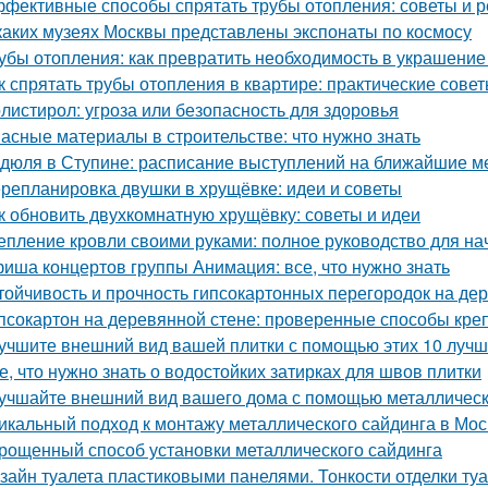
фективные способы спрятать трубы отопления: советы и 
каких музеях Москвы представлены экспонаты по космосу
убы отопления: как превратить необходимость в украшение
к спрятать трубы отопления в квартире: практические сове
листирол: угроза или безопасность для здоровья
асные материалы в строительстве: что нужно знать
дюля в Ступине: расписание выступлений на ближайшие 
репланировка двушки в хрущёвке: идеи и советы
к обновить двухкомнатную хрущёвку: советы и идеи
епление кровли своими руками: полное руководство для н
иша концертов группы Анимация: все, что нужно знать
тойчивость и прочность гипсокартонных перегородок на де
псокартон на деревянной стене: проверенные способы кре
учшите внешний вид вашей плитки с помощью этих 10 лучш
е, что нужно знать о водостойких затирках для швов плитки
учшайте внешний вид вашего дома с помощью металлическ
икальный подход к монтажу металлического сайдинга в Мос
рощенный способ установки металлического сайдинга
зайн туалета пластиковыми панелями. Тонкости отделки т