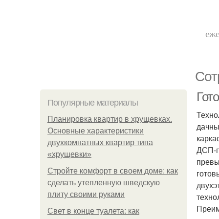
еже
Сот
Гот
Популярные материалы
Техно
Планировка квартир в хрущевках.
дачны
Основные характеристики
карка
двухкомнатных квартир типа
ДСП-п
«хрущевки»
превы
Стройте комфорт в своем доме: как
готов
сделать утепленную шведскую
двухэ
плиту своими руками
техно
Преим
Свет в конце туалета: как