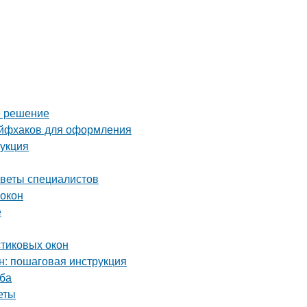
е решение
айфхаков для оформления
рукция
оветы специалистов
 окон
е
стиковых окон
н: пошаговая инструкция
уба
еты