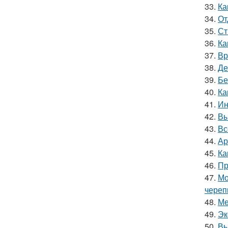
33.
Ка
34.
От
35.
Ст
36.
Ка
37.
Вр
38.
Де
39.
Бе
40.
Ка
41.
Ин
42.
Вы
43.
Вс
44.
Ар
45.
Ка
46.
Пр
47.
Мо
чере
48.
Ме
49.
Эк
50.
Вы