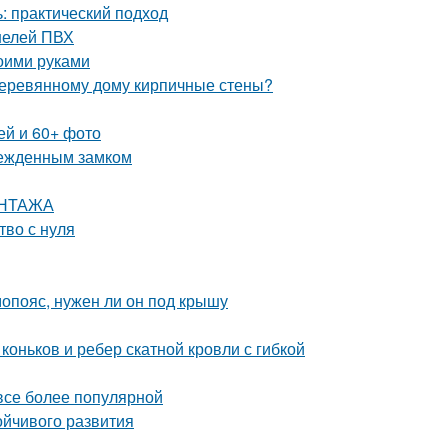
: практический подход
нелей ПВХ
оими руками
 деревянному дому кирпичные стены?
ей и 60+ фото
врежденным замком
ОНТАЖА
тво с нуля
опояс, нужен ли он под крышу
оньков и ребер скатной кровли с гибкой
 все более популярной
ойчивого развития