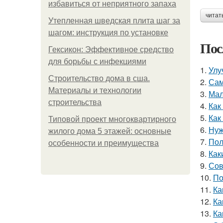
избавиться от неприятного запаха
читат
Утепленная шведская плита шаг за
шагом: инструкция по установке
Пос
Гексикон: Эффективное средство
для борьбы с инфекциями
1.
Улу
Строительство дома в сша.
2.
Сам
Материалы и технологии
3.
Мал
строительства
4.
Как
5.
Как
Типовой проект многоквартирного
6.
Нуж
жилого дома 5 этажей: основные
7.
Пол
особенности и преимущества
8.
Как
9.
Сов
10.
По
11.
Ка
12.
Ка
13.
Ка