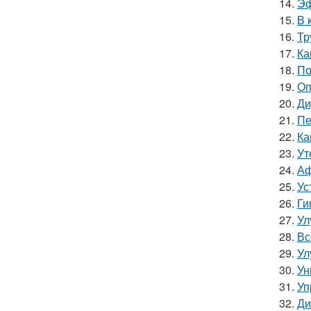
14.
Эф
15.
В 
16.
Тр
17.
Ка
18.
По
19.
Оп
20.
Ди
21.
Пе
22.
Ка
23.
Ут
24.
Аф
25.
Ус
26.
Ги
27.
Ул
28.
Вс
29.
Ул
30.
Ун
31.
Уп
32.
Ди