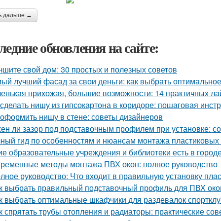
ь дальше →
ледние обновления на сайте:
чшите свой дом: 30 простых и полезных советов
ый лучший фасад за свои деньги: как выбрать оптимально
енькая прихожая, большие возможности: 14 практичных л
 сделать нишу из гипсокартона в коридоре: пошаговая инст
 оформить нишу в стене: советы дизайнеров
ен ли зазор под подставочным профилем при установке: с
ный гид по особенностям и нюансам монтажа пластиковых
ие образовательные учреждения и библиотеки есть в город
ременные методы монтажа ПВХ окон: полное руководство
лное руководство: Что входит в правильную установку пла
к выбрать правильный подставочный профиль для ПВХ око
к выбрать оптимальные шкафчики для раздевалок спорткл
к спрятать трубы отопления и радиаторы: практические сов