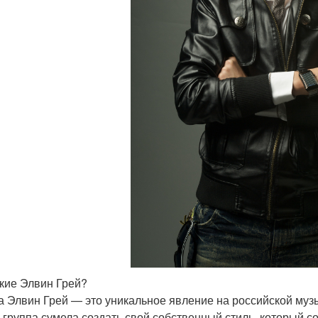
акие Элвин Грей?
а Элвин Грей — это уникальное явление на российской муз
, группа сумела создать свой собственный стиль, который с