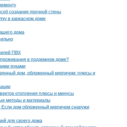
ремонту
особ создания прочной стены
тку в каркасном доме
вашего дома
вильно
нелей ПВХ
и проживания в подземном доме?
оими руками
евянный дом, обложенный кирпичом: плюсы и
зации
нвектор отопления плюсы и минусы
ные методы и материалы
. Если дом обложенный кирпичом снаружи
ший для своего дома