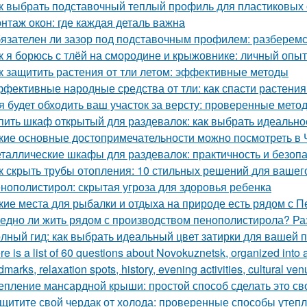
к выбрать подставочный теплый профиль для пластиковых 
нтаж окон: где каждая деталь важна
язателен ли зазор под подставочным профилем: разберемс
к я борюсь с тлёй на смородине и крыжовнике: личный опыт
к защитить растения от тли летом: эффективные методы
фективные народные средства от тли: как спасти растения
я будет обходить ваш участок за версту: проверенные мет
пить шкаф открытый для раздевалок: как выбрать идеальн
кие основные достопримечательности можно посмотреть в 
таллические шкафы для раздевалок: практичность и безоп
к скрыть трубы отопления: 10 стильных решений для вашег
нополистирол: скрытая угроза для здоровья ребенка
кие места для рыбалки и отдыха на природе есть рядом с П
едно ли жить рядом с производством пенополистирола? Ра
лный гид: как выбрать идеальный цвет затирки для вашей 
re is a list of 60 questions about Novokuznetsk, organized into 
dmarks, relaxation spots, history, evening activities, cultural ven
епление мансардной крыши: простой способ сделать это с
щитите свой чердак от холода: проверенные способы утеп