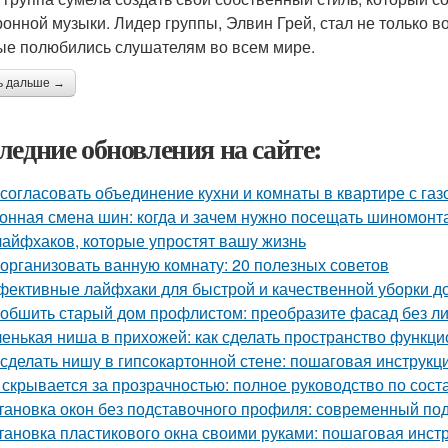
ронной музыки. Лидер группы, Элвин Грей, стал не только в
ые полюбились слушателям во всем мире.
ь дальше →
ледние обновления на сайте:
 согласовать объединение кухни и комнаты в квартире с газ
онная смена шин: когда и зачем нужно посещать шиномонт
лайфхаков, которые упростят вашу жизнь
 организовать ванную комнату: 20 полезных советов
ективные лайфхаки для быстрой и качественной уборки д
 обшить старый дом профлистом: преобразите фасад без л
енькая ниша в прихожей: как сделать пространство функц
 сделать нишу в гипсокартонной стене: пошаговая инструкц
 скрывается за прозрачностью: полное руководство по сост
тановка окон без подставочного профиля: современный по
тановка пластикового окна своими руками: пошаговая инст