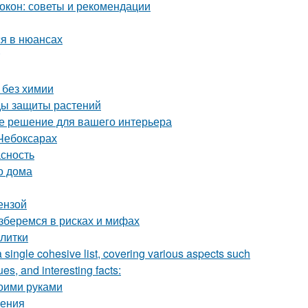
окон: советы и рекомендации
я в нюансах
 без химии
оды защиты растений
ое решение для вашего интерьера
Чебоксарах
асность
о дома
ензой
зберемся в рисках и мифах
плитки
a single cohesive list, covering various aspects such
ues, and interesting facts:
воими руками
ления