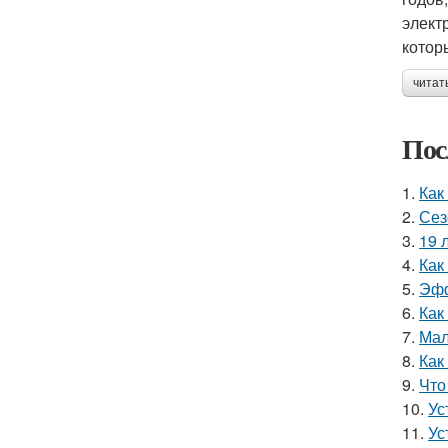
элект
котор
читат
Пос
1.
Как
2.
Сез
3.
19 
4.
Как
5.
Эфф
6.
Как
7.
Мал
8.
Как
9.
Что
10.
Ус
11.
Ус