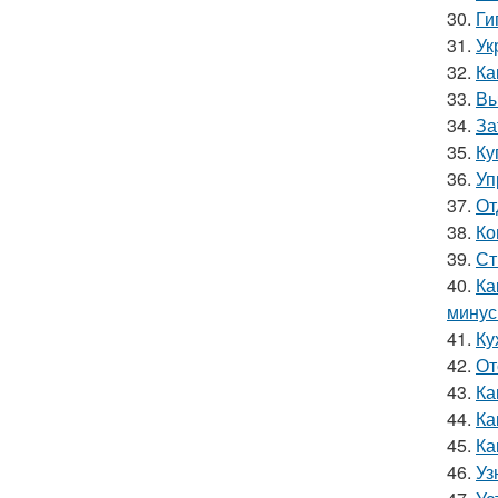
30.
Ги
31.
Ук
32.
Ка
33.
Вы
34.
За
35.
Ку
36.
Уп
37.
От
38.
Ко
39.
Ст
40.
Ка
мину
41.
Ку
42.
От
43.
Ка
44.
Ка
45.
Ка
46.
Уз