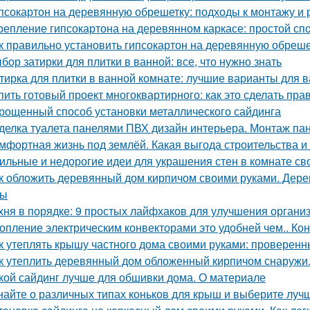
псокартон на деревянную обрешетку: подходы к монтажу и 
репление гипсокартона на деревянном каркасе: простой сп
к правильно установить гипсокартон на деревянную обреше
бор затирки для плитки в ванной: все, что нужно знать
тирка для плитки в ванной комнате: лучшие варианты для 
пить готовый проект многоквартирного: как это сделать пра
рощенный способ установки металлического сайдинга
делка туалета панелями ПВХ дизайн интерьера. Монтаж па
мфортная жизнь под землёй. Какая выгода строительства 
ильные и недорогие идеи для украшения стен в комнате св
к обложить деревянный дом кирпичом своими руками. Дер
сы
хня в порядке: 9 простых лайфхаков для улучшения органи
опление электрическим конвекторами это удобней чем.. Ко
к утеплять крышу частного дома своими руками: проверен
к утеплить деревянный дом обложенный кирпичом снаружи
кой сайдинг лучше для обшивки дома. О материале
найте о различных типах коньков для крыш и выберите луч