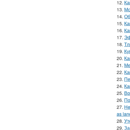
12.
Ка
13.
Мо
14.
Об
15.
Ка
16.
Ка
17.
Эф
18.
Тл
19.
Ку
20.
Ка
21.
Ме
22.
Ка
23.
Пе
24.
Ка
25.
Вр
26.
По
27.
He
as lan
28.
Ут
29.
За