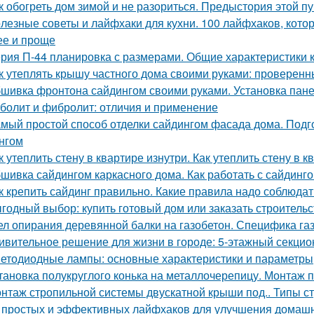
к обогреть дом зимой и не разориться. Предыстория этой п
лезные советы и лайфхаки для кухни. 100 лайфхаков, кот
ее и проще
рия П-44 планировка с размерами. Общие характеристики 
к утеплять крышу частного дома своими руками: проверен
шивка фронтона сайдингом своими руками. Установка пан
болит и фибролит: отличия и применение
мый простой способ отделки сайдингом фасада дома. Подг
нгом
к утеплить стену в квартире изнутри. Как утеплить стену в 
шивка сайдингом каркасного дома. Как работать с сайдинг
к крепить сайдинг правильно. Какие правила надо соблюдат
годный выбор: купить готовый дом или заказать строительс
ел опирания деревянной балки на газобетон. Специфика га
ивительное решение для жизни в городе: 5-этажный секци
етодиодные лампы: основные характеристики и параметры
тановка полукруглого конька на металлочерепицу. Монтаж п
нтаж стропильной системы двускатной крыши под.. Типы с
 простых и эффективных лайфхаков для улучшения домашн