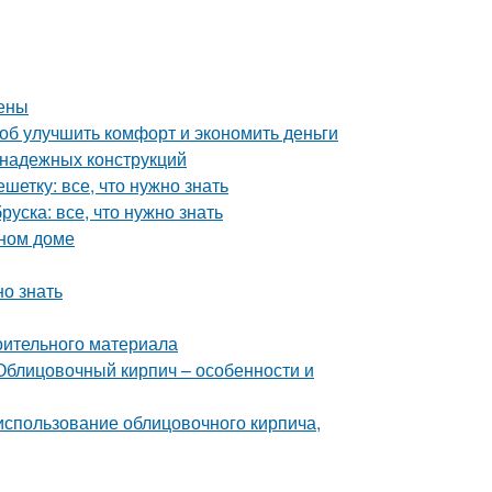
цены
об улучшить комфорт и экономить деньги
 надежных конструкций
етку: все, что нужно знать
уска: все, что нужно знать
нном доме
но знать
оительного материала
Облицовочный кирпич – особенности и
 использование облицовочного кирпича,