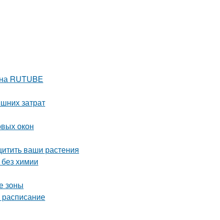
е на RUTUBE
ишних затрат
овых окон
щитить ваши растения
 без химии
е зоны
е расписание