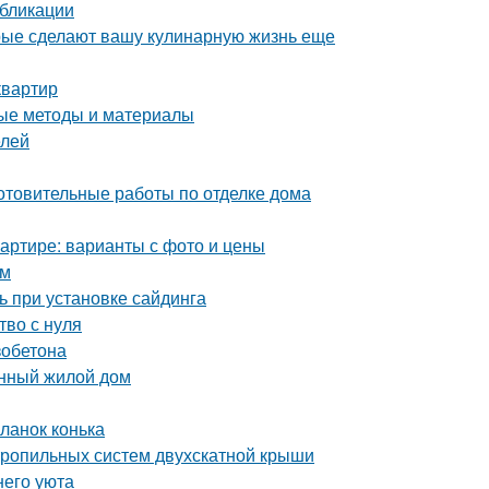
убликации
орые сделают вашу кулинарную жизнь еще
квартир
ные методы и материалы
елей
отовительные работы по отделке дома
квартире: варианты с фото и цены
ом
ь при установке сайдинга
тво с нуля
зобетона
онный жилой дом
ланок конька
тропильных систем двухскатной крыши
его уюта