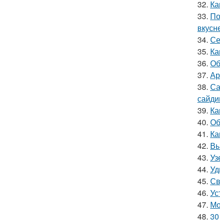
32.
Ка
33.
По
вкусн
34.
Се
35.
Ка
36.
Об
37.
Ар
38.
Са
сайди
39.
Ка
40.
Об
41.
Ка
42.
Вы
43.
Уз
44.
Уд
45.
Св
46.
Ус
47.
Мо
48.
30