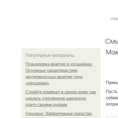
еже
Смы
Мож
Популярные материалы
Планировка квартир в хрущевках.
Основные характеристики
двухкомнатных квартир типа
Принц
«хрущевки»
Пусть
Стройте комфорт в своем доме: как
соблю
сделать утепленную шведскую
потре
плиту своими руками
Гексикон: Эффективное средство