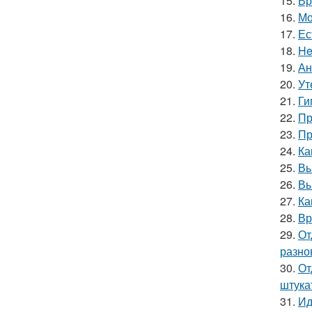
15.
Вр
16.
Мо
17.
Ес
18.
He
19.
Ан
20.
Ут
21.
Ги
22.
Пр
23.
Пр
24.
Ка
25.
Вы
26.
Вы
27.
Ка
28.
Вр
29.
От
разно
30.
От
штука
31.
Ид