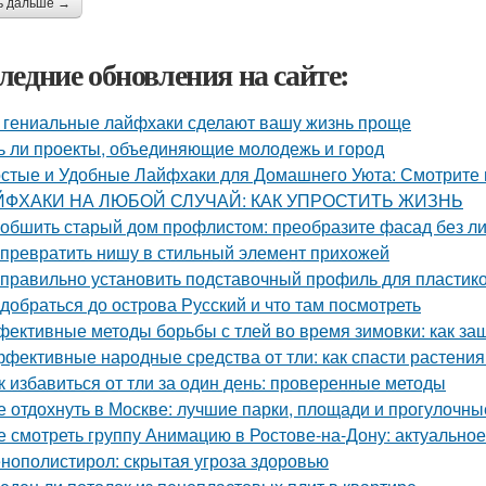
ь дальше →
ледние обновления на сайте:
 гениальные лайфхаки сделают вашу жизнь проще
ь ли проекты, объединяющие молодежь и город
стые и Удобные Лайфхаки для Домашнего Уюта: Смотрит
ЙФХАКИ НА ЛЮБОЙ СЛУЧАЙ: КАК УПРОСТИТЬ ЖИЗНЬ
 обшить старый дом профлистом: преобразите фасад без л
 превратить нишу в стильный элемент прихожей
 правильно установить подставочный профиль для пластик
 добраться до острова Русский и что там посмотреть
ективные методы борьбы с тлей во время зимовки: как за
фективные народные средства от тли: как спасти растения
к избавиться от тли за один день: проверенные методы
е отдохнуть в Москве: лучшие парки, площади и прогулочны
е смотреть группу Анимацию в Ростове-на-Дону: актуально
нополистирол: скрытая угроза здоровью