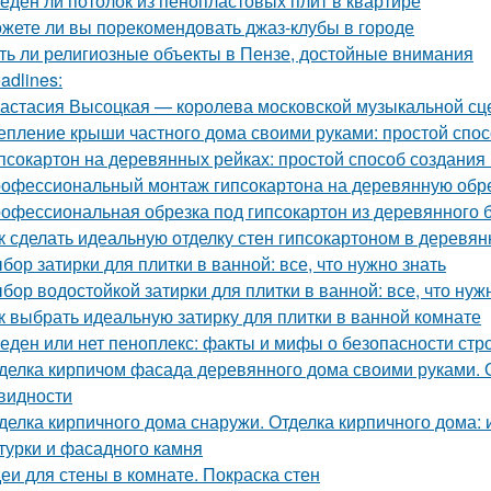
еден ли потолок из пенопластовых плит в квартире
жете ли вы порекомендовать джаз-клубы в городе
ть ли религиозные объекты в Пензе, достойные внимания
adlines:
астасия Высоцкая — королева московской музыкальной с
епление крыши частного дома своими руками: простой спос
псокартон на деревянных рейках: простой способ создания
офессиональный монтаж гипсокартона на деревянную обреш
офессиональная обрезка под гипсокартон из деревянного бр
к сделать идеальную отделку стен гипсокартоном в деревя
бор затирки для плитки в ванной: все, что нужно знать
бор водостойкой затирки для плитки в ванной: все, что нуж
к выбрать идеальную затирку для плитки в ванной комнате
еден или нет пеноплекс: факты и мифы о безопасности стр
делка кирпичом фасада деревянного дома своими руками. 
видности
делка кирпичного дома снаружи. Отделка кирпичного дома:
турки и фасадного камня
еи для стены в комнате. Покраска стен