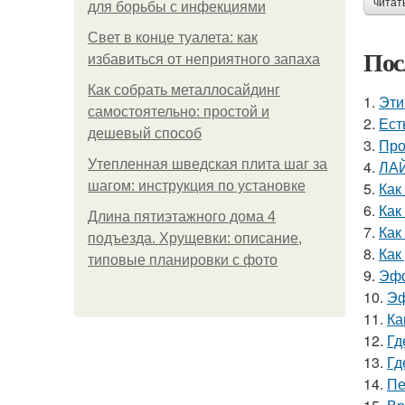
читат
для борьбы с инфекциями
Свет в конце туалета: как
Пос
избавиться от неприятного запаха
Как собрать металлосайдинг
1.
Эти
самостоятельно: простой и
2.
Ест
дешевый способ
3.
Про
Утепленная шведская плита шаг за
4.
ЛА
шагом: инструкция по установке
5.
Как
6.
Как
Длина пятиэтажного дома 4
7.
Как
подъезда. Хрущевки: описание,
8.
Как
типовые планировки с фото
9.
Эфф
10.
Эф
11.
Ка
12.
Гд
13.
Гд
14.
Пе