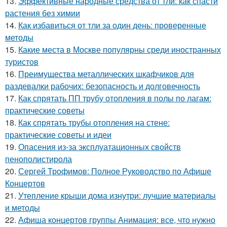
13.
Эффективные народные средства от тли: как спасти
растения без химии
14.
Как избавиться от тли за один день: проверенные
методы
15.
Какие места в Москве популярны среди иностранных
туристов
16.
Преимущества металлических шкафчиков для
раздевалки рабочих: безопасность и долговечность
17.
Как спрятать ПП трубу отопления в полы по лагам:
практические советы
18.
Как спрятать трубы отопления на стене:
практические советы и идеи
19.
Опасения из-за эксплуатационных свойств
пенополистирола
20.
Сергей Трофимов: Полное Руководство по Афише
Концертов
21.
Утепление крыши дома изнутри: лучшие материалы
и методы
22.
Афиша концертов группы Анимация: все, что нужно