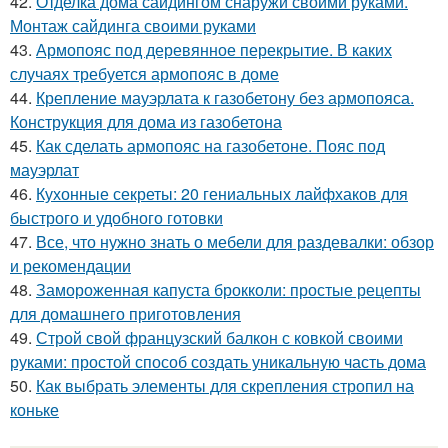
42.
Отделка дома сайдингом снаружи своими руками.
Монтаж сайдинга своими руками
43.
Армопояс под деревянное перекрытие. В каких
случаях требуется армопояс в доме
44.
Крепление мауэрлата к газобетону без армопояса.
Конструкция для дома из газобетона
45.
Как сделать армопояс на газобетоне. Пояс под
мауэрлат
46.
Кухонные секреты: 20 гениальных лайфхаков для
быстрого и удобного готовки
47.
Все, что нужно знать о мебели для раздевалки: обзор
и рекомендации
48.
Замороженная капуста брокколи: простые рецепты
для домашнего приготовления
49.
Строй свой французский балкон с ковкой своими
руками: простой способ создать уникальную часть дома
50.
Как выбрать элементы для скрепления стропил на
коньке