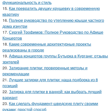
функциональность и стиль
15.
Как превратить двушку-хрущевку в современную
квартиру
16.
Полное руководство по утеплению крыши частного
дома изнутри
17.
Сергей Трофимов: Полное Руководство по Афише
Концертов
18.
Какие современные архитектурные проекты
реализованы в городе
19.
Афиша концертов группы Бутырка в Кургане: отзывы
зрителей
20.
Затирание плитки: проверенные методы и
рекомендации
21.
Лучшие затирки для плитки: наша подборка из 8
позиций
22.
Затирка для плитки в ванной: как выбрать лучший
вариант
23.
Как сделать фундамент-шведскую плиту своими
руками: простой способ