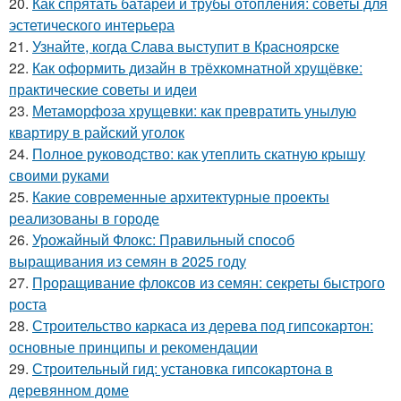
20.
Как спрятать батареи и трубы отопления: советы для
эстетического интерьера
21.
Узнайте, когда Слава выступит в Красноярске
22.
Как оформить дизайн в трёхкомнатной хрущёвке:
практические советы и идеи
23.
Метаморфоза хрущевки: как превратить унылую
квартиру в райский уголок
24.
Полное руководство: как утеплить скатную крышу
своими руками
25.
Какие современные архитектурные проекты
реализованы в городе
26.
Урожайный Флокс: Правильный способ
выращивания из семян в 2025 году
27.
Проращивание флоксов из семян: секреты быстрого
роста
28.
Строительство каркаса из дерева под гипсокартон:
основные принципы и рекомендации
29.
Строительный гид: установка гипсокартона в
деревянном доме