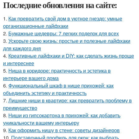
Последние обновления на сайте:
1.
Как превратить свой дом в уютное гнездо: умные
организационные лайфхаки
2.
Бумажные шедевры: 7 легких поделок для всех
3.
Ускорьте свою жизнь: простые и полезные лайфхаки
для каждого дня
4.
Креативные лайфхаки и DIY: как сделать жизнь проще
и интереснее
5.
Ниша в коридоре: практичность и эстетика в
интерьере вашего дома
6.
Функциональный шкаф в нише прихожей: как
объединить эстетику и практичность
7.
Лишние ниши в квартире: как превратить проблему в
преимущество
8.
Ниши из гипсокартона в прихожей: как добавить
уникальности вашему интерьеру
9.
Как оформить нишу в стене: советы дизайнеров
10.
Подставочный профиль для окон: как выбрать