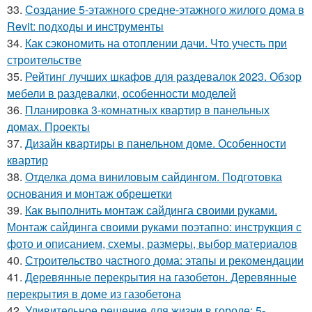
33.
Создание 5-этажного средне-этажного жилого дома в
Revit: подходы и инструменты
34.
Как сэкономить на отоплении дачи. Что учесть при
строительстве
35.
Рейтинг лучших шкафов для раздевалок 2023. Обзор
мебели в раздевалки, особенности моделей
36.
Планировка 3-комнатных квартир в панельных
домах. Проекты
37.
Дизайн квартиры в панельном доме. Особенности
квартир
38.
Отделка дома виниловым сайдингом. Подготовка
основания и монтаж обрешетки
39.
Как выполнить монтаж сайдинга своими руками.
Монтаж сайдинга своими руками поэтапно: инструкция с
фото и описанием, схемы, размеры, выбор материалов
40.
Строительство частного дома: этапы и рекомендации
41.
Деревянные перекрытия на газобетон. Деревянные
перекрытия в доме из газобетона
42.
Удивительное решение для жизни в городе: 5-