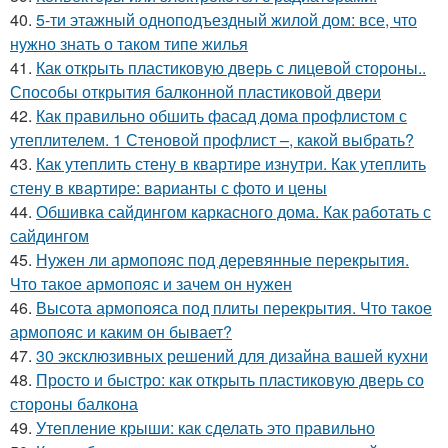
40.
5-ти этажный одноподъездный жилой дом: все, что
нужно знать о таком типе жилья
41.
Как открыть пластиковую дверь с лицевой стороны..
Способы открытия балконной пластиковой двери
42.
Как правильно обшить фасад дома профлистом с
утеплителем. 1 Стеновой профлист –, какой выбрать?
43.
Как утеплить стену в квартире изнутри. Как утеплить
стену в квартире: варианты с фото и цены
44.
Обшивка сайдингом каркасного дома. Как работать с
сайдингом
45.
Нужен ли армопояс под деревянные перекрытия.
Что такое армопояс и зачем он нужен
46.
Высота армопояса под плиты перекрытия. Что такое
армопояс и каким он бывает?
47.
30 эксклюзивных решений для дизайна вашей кухни
48.
Просто и быстро: как открыть пластиковую дверь со
стороны балкона
49.
Утепление крыши: как сделать это правильно