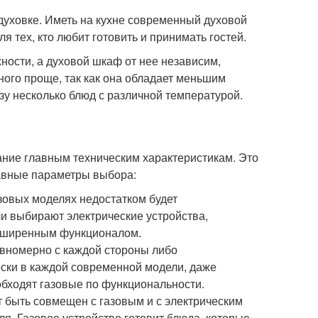
уховке. Иметь на кухне современный духовой
 тех, кто любит готовить и принимать гостей.
хности, а духовой шкаф от нее независим,
ного проще, так как она обладает меньшим
зу несколько блюд с различной температурой.
ание главным техническим характеристикам. Это
авные параметры выбора:
зовых моделях недостатком будет
ли выбирают электрические устройства,
асширенным функционалом.
авномерно с каждой стороны либо
ески в каждой современной модели, даже
обходят газовые по функциональности.
т быть совмещен с газовым и с электрическим
я. Газовое устройство готовит блюда, которые