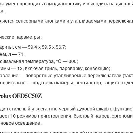
ка умеет проводить самодиагностику и выводить на диспл
и .
ляется сенсорными кнопками и утапливаемыми переключат
ческие параметры :
ариты, см — 59.4 х 59.5 х 56.7;
ем, л — 71;
симальная температура, °C — 300;
имы — 12, включая гриль, пароварку, конвекцию;
авление — поворотные утапливаемые переключатели (такт
олнительно — подсветка камеры, вентилятор, защита от де
trolux OED5C50Z
дин стильный и элегантно-черный духовой шкаф с функцией
имеет 10 режимов приготовления, быстрый нагрев, эргоном
еновое освещение .
мальная температура нагрева данной модели достигает зна