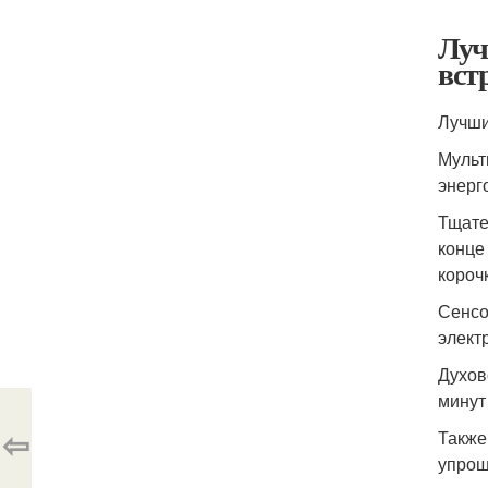
Луч
вст
Лучши
Мульт
энерг
Тщате
конце
короч
Сенсо
элект
Духов
минут
⇦
Также
упрощ