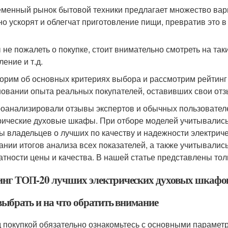
менный рынок бытовой техники предлагает множество вар
но ускорят и облегчат приготовление пищи, превратив это в
 не пожалеть о покупке, стоит внимательно смотреть на та
ение и т.д.
орим об основных критериях выбора и рассмотрим рейтинг
новании опыта реальных покупателей, оставивших свои отз
оанализировали отзывы экспертов и обычных пользователе
рические духовые шкафы. При отборе моделей учитывались
ы владельцев о лучших по качеству и надежности электрич
ании итогов анализа всех показателей, а также учитывалис
атности цены и качества. В нашей статье представлены толь
инг ТОП-20 лучших электрических духовых шкафов
выбрать и на что обратить внимание
 покупкой обязательно ознакомьтесь с основными параметр