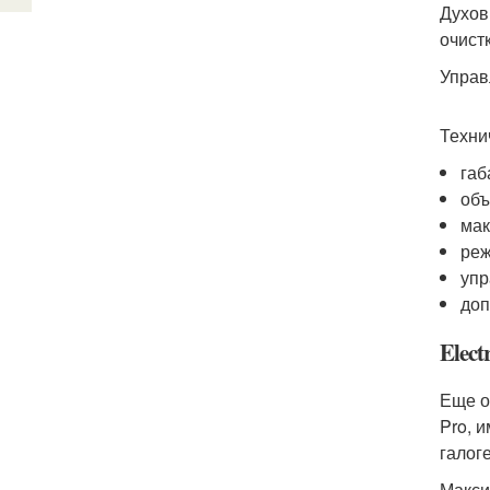
Духов
очистк
Управ
Техни
габ
объ
мак
реж
упр
доп
Elec
Еще о
Pro, 
галог
Макси