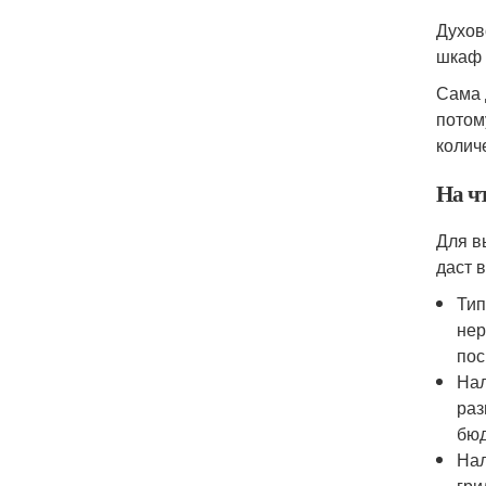
Духов
шкаф 
Сама 
потом
колич
На ч
Для в
даст 
Тип
нер
пос
Нал
раз
бюд
Нал
гри