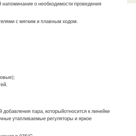
ей напоминание о необходимости проведения
елями с мягким и плавным ходом.
овые);
тей.
 добавления пара, которыйотносится к линейке
ичные утапливаемые регуляторы и яркое
чения в 275°C.