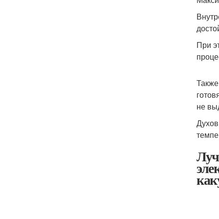
Внутр
досто
При э
проце
Также
готов
не вы
Духов
темпе
Луч
эле
как