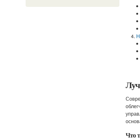
Н
Луч
Совре
облег
управ
основ
Что 