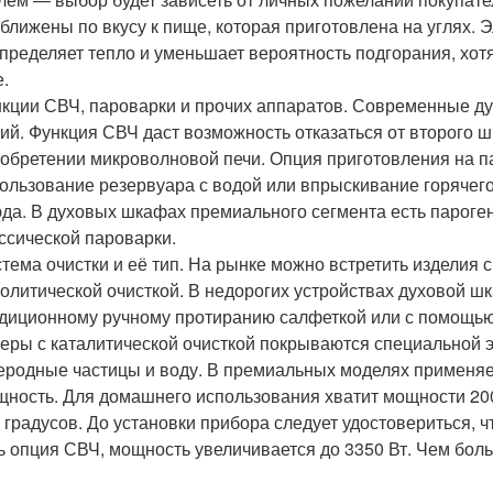
ближены по вкусу к пище, которая приготовлена на углях.
пределяет тепло и уменьшает вероятность подгорания, хотя
е.
кции СВЧ, пароварки и прочих аппаратов. Современные 
ий. Функция СВЧ даст возможность отказаться от второго ш
обретении микроволновой печи. Опция приготовления на па
ользование резервуара с водой или впрыскивание горячег
да. В духовых шкафах премиального сегмента есть пароге
ссической пароварки.
тема очистки и её тип. На рынке можно встретить изделия 
олитической очисткой. В недорогих устройствах духовой ш
диционному ручному протиранию салфеткой или с помощью
еры с каталитической очисткой покрываются специальной
еродные частицы и воду. В премиальных моделях применяе
ность. Для домашнего использования хватит мощности 200
 градусов. До установки прибора следует удостовериться, ч
ь опция СВЧ, мощность увеличивается до 3350 Вт. Чем бол