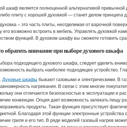
ой шкаф является полноценной альтернативой привычной д
либо плиту с хорошей духовкой — станет делом принципа для
духовка – это часть плиты, неотделимая от варочной повер
у его возможно встроить в мебель. Управлять духовкой нам
еством функций. В духовом шкафу вы сможете готовить сра
то обратить внимание при выборе духового шкафа
ыбора подходящего духового шкафа, следует уделить вним
возможность выбрать наиболее подходящее устройство. Гл
.
Духовые шкафы
бывают газовыми и электрическими. В га
авномерность нагревания. В связи с этим многие покупате
кольку они отличаются безопасностью в эксплуатации и р
ичие конвекции. Опция дает возможность запекать пищу р
мораживать продукты. Такая функция присутствует фактич
жетной. Благодаря этой функции электронные устройства 
ичие гриля и его тип. В ряде моделей газовый нагрев може
лем — выбор будет зависеть от личных пожеланий покупател