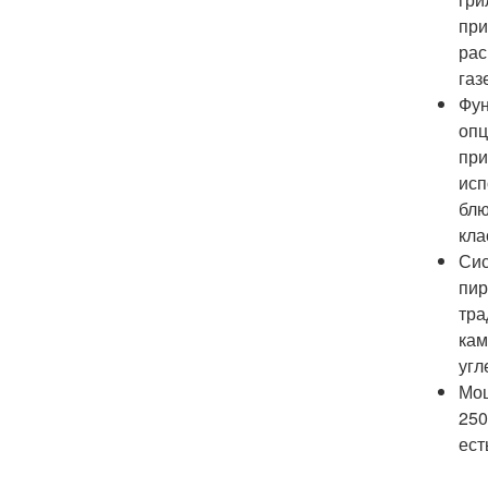
при
рас
газ
Фун
опц
при
исп
блю
кла
Сис
пир
тра
кам
угл
Мощ
250
ест