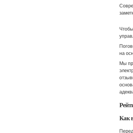
Совре
замет
Чтобы
управл
Погов
на ос
Мы пр
элект
отзыв
основ
адекв
Рейт
Как 
Перед