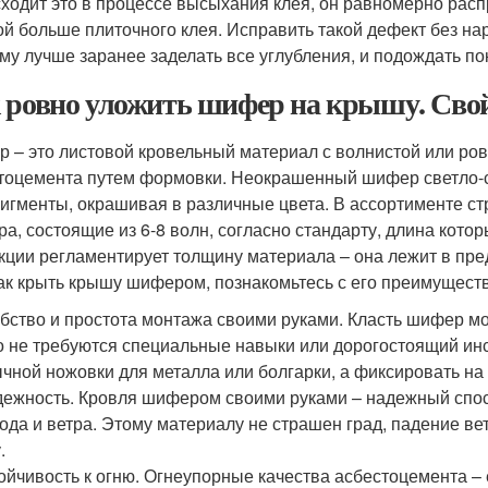
ходит это в процессе высыхания клея, он равномерно распр
ой больше плиточного клея. Исправить такой дефект без на
му лучше заранее заделать все углубления, и подождать по
 ровно уложить шифер на крышу. Сво
 – это листовой кровельный материал с волнистой или ров
тоцемента путем формовки. Неокрашенный шифер светло-се
пигменты, окрашивая в различные цвета. В ассортименте с
а, состоящие из 6-8 волн, согласно стандарту, длина котор
кции регламентирует толщину материала – она лежит в пред
как крыть крышу шифером, познакомьтесь с его преимущест
бство и простота монтажа своими руками. Класть шифер мо
о не требуются специальные навыки или дорогостоящий ин
чной ножовки для металла или болгарки, а фиксировать н
ежность. Кровля шифером своими руками – надежный спос
ода и ветра. Этому материалу не страшен град, падение ве
.
ойчивость к огню. Огнеупорные качества асбестоцемента –