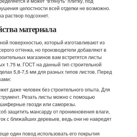
еделяется и может “втянуть” плитку, под
рушения целостности всей отделки не возможно.
ка раствор подсохнет.
йства материала
ной поверхностью, который изготавливают из
рого оттенка, но производители добавляют в
троительных магазинов вам встретятся листы
ых 1.75 м. ГОСТ на данный тип строительной
елах 5,8-7,5 мм для разных типов листов. Перед
вами:
жет даже человек без строительного опыта. Для
струмент. Резать листы можно с помощью
а шиферные гвозди или саморезы.
об защитить мансарду от проникновения влаги,
ток с ближайших деревьев, ведь они не навредят
 еще один повод использовать его покрытия