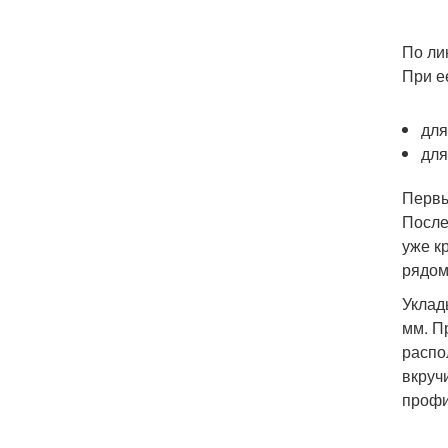
По ли
При е
для
для
Первы
После
уже к
рядом
Уклад
мм. П
распо
вкруч
профи