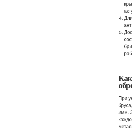
кры
акт
Дли
ант
Дос
сос
бри
раб
Как
обр
При у
бруса
2мм. 
каждо
метал