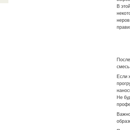
В это
некот
неров
прави
После
смесь
Если 
прогр
нанос
Не бу
профе
Важно
образ