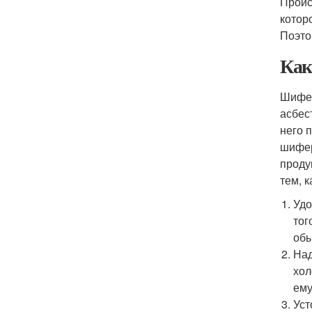
Проис
котор
Поэто
Как
Шифер
асбес
него 
шифер
проду
тем, 
Удо
тог
обы
Над
хол
ему
Уст