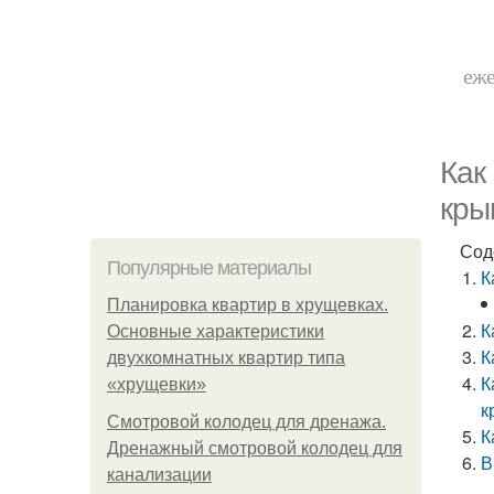
еже
Как
кры
Сод
Популярные материалы
К
Планировка квартир в хрущевках.
К
Основные характеристики
К
двухкомнатных квартир типа
К
«хрущевки»
к
Смотровой колодец для дренажа.
К
Дренажный смотровой колодец для
В
канализации