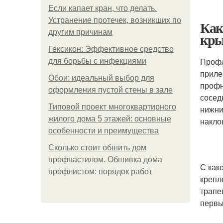
Если капает кран, что делать.
Устранение протечек, возникших по
Как
другим причинам
кр
Гексикон: Эффективное средство
Профл
для борьбы с инфекциями
приле
Обои: идеальный выбор для
профн
оформления пустой стены в зале
сосед
Типовой проект многоквартирного
нижни
жилого дома 5 этажей: основные
накло
особенности и преимущества
Сколько стоит обшить дом
профнастилом. Обшивка дома
С как
профлистом: порядок работ
крепл
трапе
первы