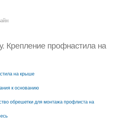
зайн
у. Крепление профнастила на
астила на крыше
вания к основанию
йство обрешетки для монтажа профлиста на
месь