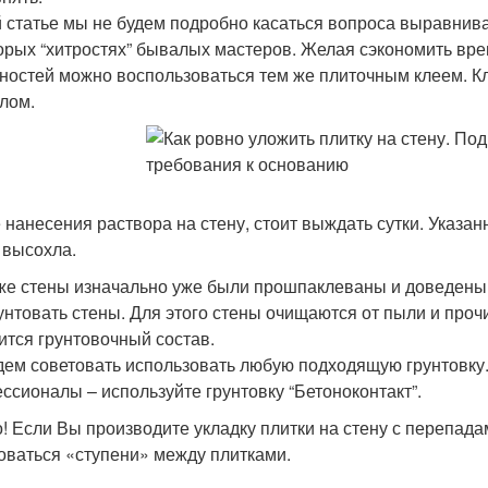
й статье мы не будем подробно касаться вопроса выравнив
орых “хитростях” бывалых мастеров. Желая сэкономить вре
ностей можно воспользоваться тем же плиточным клеем. К
лом.
 нанесения раствора на стену, стоит выждать сутки. Указа
 высохла.
же стены изначально уже были прошпаклеваны и доведены 
унтовать стены. Для этого стены очищаются от пыли и проч
ится грунтовочный состав.
дем советовать использовать любую подходящую грунтовку
ссионалы – используйте грунтовку “Бетоноконтакт”.
! Если Вы производите укладку плитки на стену с перепадам
оваться «ступени» между плитками.