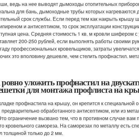
ши, ведь на нее выводят дымоходы отопительных приборо
уальна для бань, дымоходные трубы которых нагреваются д
тельный срок службы. Если перед тем как накрыть крышу 
ипиреном и антисептиком, то срок эксплуатации конструкции
тупная цена. Средняя стоимость 1 кв. м кровли шифером с
тавляет 200-250 рублей, если выполнять работы своими ру
гаду профессиональных кровельщиков, затраты увеличатся 
очих это вполовину дешевле, чем стелить профнастил. мет
 ровно уложить профнастил на двуска
ешетки для монтажа профлиста на кр
кладке профнастила на крышу, он крепится к специальной 
, предварительно обработанного антисептиком, или из мета
Это ограничение вызвано тем, что в противном случае вам 
го кровельного самореза. На саморезах по металлу есть сп
л толщиной только до 2 мм.