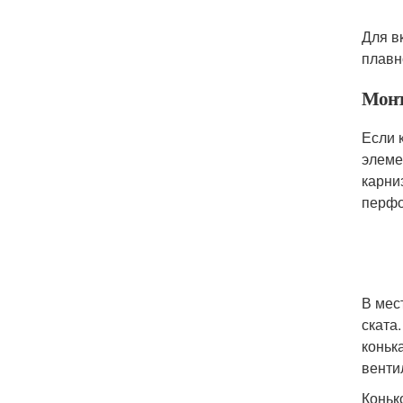
Для в
плавн
Монт
Если 
элеме
карни
перфо
В мес
ската
коньк
венти
Коньк