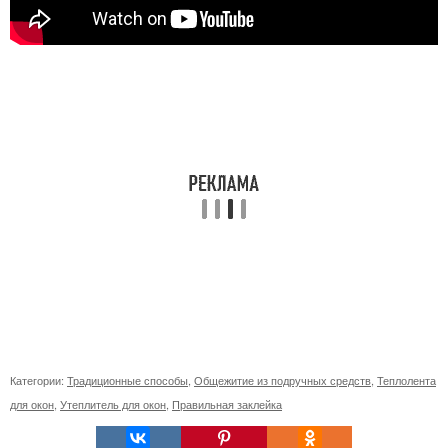
Категории:
Традиционные способы
,
Общежитие из подручных средств
,
Теплолента
для окон
,
Утеплитель для окон
,
Правильная заклейка