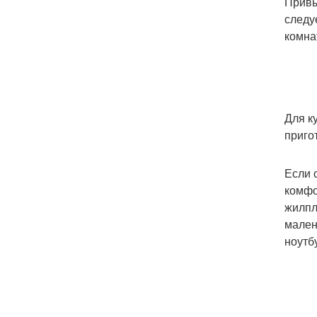
Привы
следу
комна
Для к
приго
Если 
комфо
жилпл
мален
ноутб