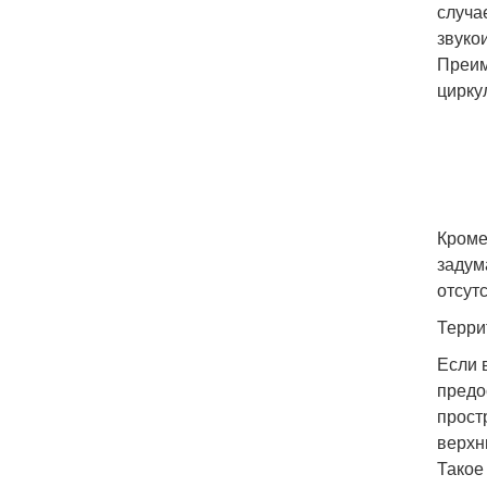
случа
звуко
Преим
цирку
Кроме
задум
отсутс
Терри
Если 
предо
прост
верхн
Такое