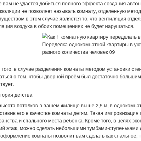
е вам не удастся добиться полного эффекта создания автон
изоляции не позволяет называть комнату, отделённую метод
уществом в этом случае является то, что вентиляция отде
ляция воздуха в обоих помещениях не будет нарушаться.
 того, в случае разделения комнаты методом установки сте
аться о том, чтобы дверной проём был достаточно большим,
твует.
тория детства
высота потолков в вашем жилище выше 2,5 м, в однокомнат
ставив его в качестве комнаты детям. Такая импровизация 
ранства и спального места ребёнка. Кроме того, в целях эк
ий этаж, можно сделать небольшими тумбами-ступеньками д
 оформление комнаты позволит вам сделать как спальное, та