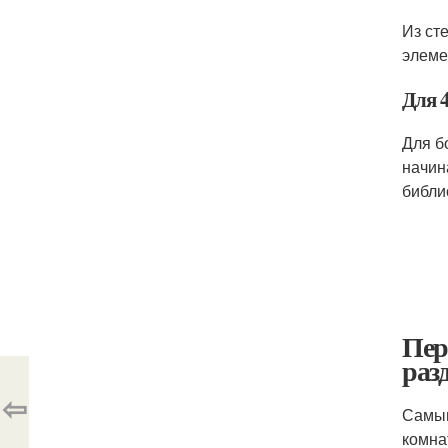
Из ст
элеме
Для 4
Для б
начин
библио
Пер
раз
⇦
Самым
комна