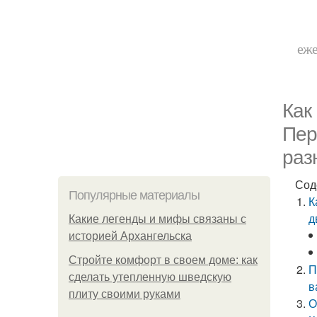
еже
Как
Пер
раз
Сод
Популярные материалы
К
д
Какие легенды и мифы связаны с
историей Архангельска
Стройте комфорт в своем доме: как
П
сделать утепленную шведскую
в
плиту своими руками
О