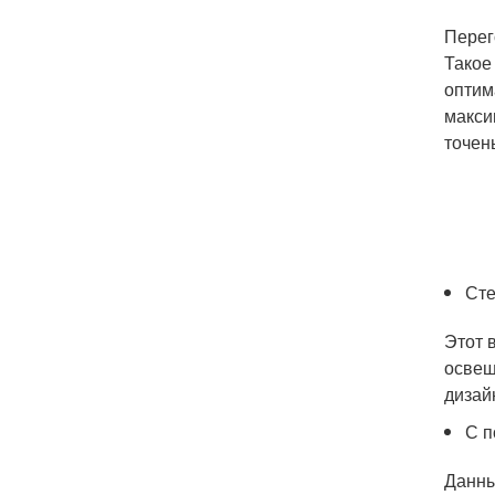
Перег
Такое
оптим
макси
точен
Сте
Этот 
освещ
дизай
С 
Данны