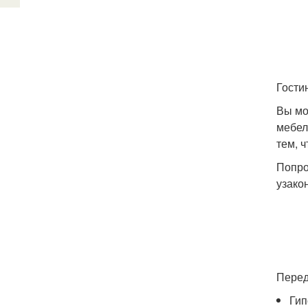
Гости
Вы мо
мебел
тем, 
Попро
узако
Перед
Гип