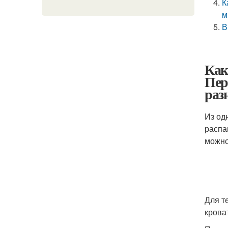
К
м
В
Как
Пер
раз
Из од
распа
можно
Для т
крова