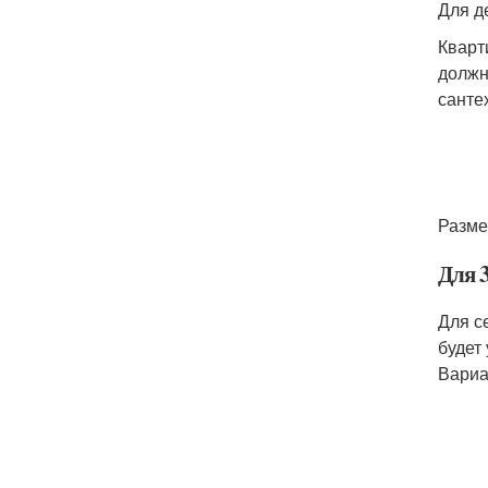
Для д
Кварт
должн
санте
Разме
Для 3
Для с
будет
Вариа