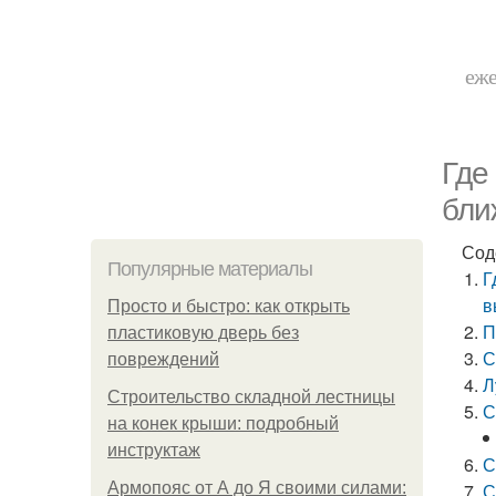
еже
Где
бли
Сод
Популярные материалы
Г
в
Просто и быстро: как открыть
П
пластиковую дверь без
С
повреждений
Л
Строительство складной лестницы
С
на конек крыши: подробный
инструктаж
С
Армопояс от А до Я своими силами:
С