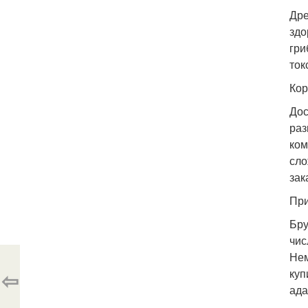
Дре
здо
гри
ток
Кор
Дос
раз
ком
сло
зак
При
Бру
чис
Нем
⇦
куп
ада