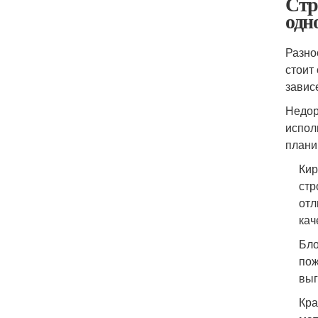
Стр
одн
Разно
стоит
завис
Недор
испол
плани
Кир
стр
отл
кач
Бло
пож
выг
Кра