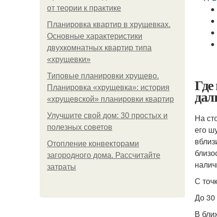
от теории к практике
Планировка квартир в хрущевках.
Основные характеристики
двухкомнатных квартир типа
«хрущевки»
Типовые планировки хрущево.
Где
Планировка «хрущевка»: история
дал
«хрущевской» планировки квартир
Улучшите свой дом: 30 простых и
На ст
полезных советов
его ш
вблиз
Отопление конвекторами
близо
загородного дома. Рассчитайте
наличи
затраты
С точ
До 30
В бли