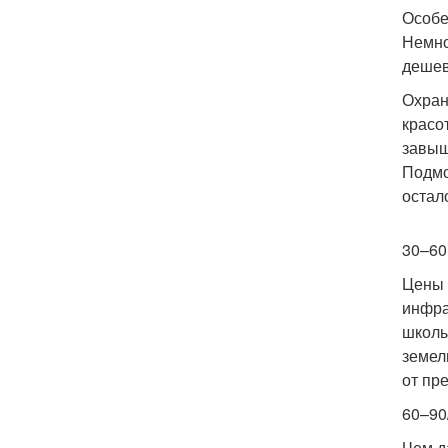
Особе
Немно
дешев
Охран
красо
завыш
Подмо
остал
30–60
Цены 
инфра
школы
земел
от пр
60–90
Чем д