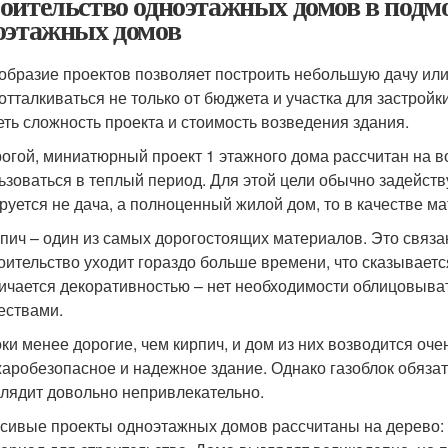
оительство одноэтажных домов в подм
оэтажных домов
образие проектов позволяет построить небольшую дачу ил
 отталкиваться не только от бюджета и участка для застройки
еть сложность проекта и стоимость возведения здания.
огой, миниатюрный проект 1 этажного дома рассчитан на во
ьзоваться в теплый период. Для этой цели обычно задейств
руется не дача, а полноценный жилой дом, то в качестве ма
пич – один из самых дорогостоящих материалов. Это связа
оительство уходит гораздо больше времени, что сказываетс
ичается декоративностью – нет необходимости облицовыва
ествами.
ки менее дорогие, чем кирпич, и дом из них возводится оче
аробезопасное и надежное здание. Однако газоблок обязате
лядит довольно непривлекательно.
сивые проекты одноэтажных домов рассчитаны на дерево: