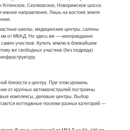
-Успенское, Сколковское, Новорижское шоссе.
и южное направления. Лишь на востоке земля
ения.
частные школы, медицинские центры, салоны
0 км от МКАД. Но здесь же — неоправданно
и самих участков. Купить землю в ближайшем
тому же свободных участков (без подряда)
 инфраструктуру.
ой близости к центру. При этом уровень
нии от крупных автомагистралей построены
говые комплексы, деловые центры. Выбор
агаются коттеджные поселки разных категорий —
логия. В зоне, удаленной от МКАД на 60–100 км,