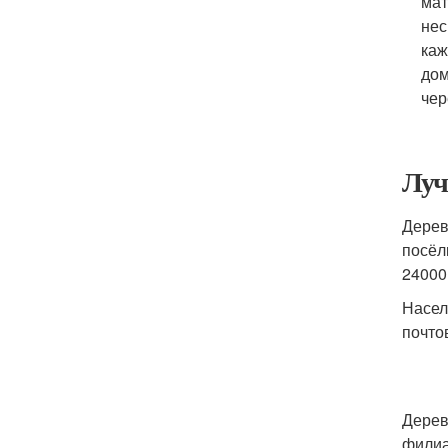
мат
нес
каж
дом
чер
Луч
Дерев
посёл
24000
Насел
почто
Дерев
филиа