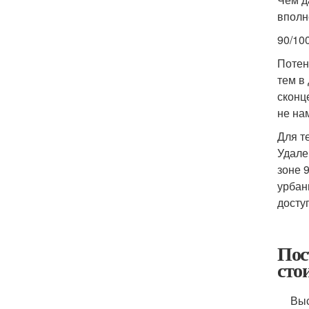
вполн
90/10
Потен
тем в
сконц
не на
Для т
Удале
зоне 
урбан
досту
Пос
сто
Выс