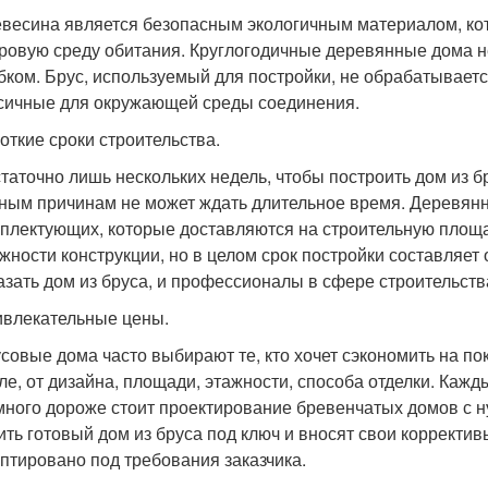
весина является безопасным экологичным материалом, кот
ровую среду обитания. Круглогодичные деревянные дома 
бком. Брус, используемый для постройки, не обрабатывает
сичные для окружающей среды соединения.
откие сроки строительства.
таточно лишь нескольких недель, чтобы построить дом из бр
ным причинам не может ждать длительное время. Деревянн
плектующих, которые доставляются на строительную площад
жности конструкции, но в целом срок постройки составляет 
азать дом из бруса, и профессионалы в сфере строительств
влекательные цены.
совые дома часто выбирают те, кто хочет сэкономить на пок
ле, от дизайна, площади, этажности, способа отделки. Каж
ного дороже стоит проектирование бревенчатых домов с н
ить готовый дом из бруса под ключ и вносят свои корректив
птировано под требования заказчика.