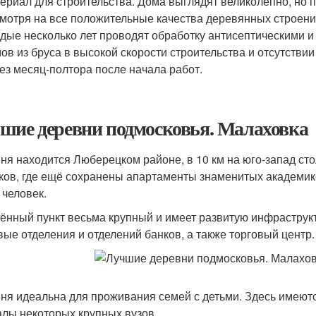
ериал для строительства. Дома выглядят великолепно, но п
мотря на все положительные качества деревянных строени
дые несколько лет проводят обработку антисептическими 
ов из бруса в высокой скорости строительства и отсутстви
ез месяц-полтора после начала работ.
шие деревни подмосковья. Малаховка
ня находится Люберецком районе, в 10 км на юго-запад сто
ков, где ещё сохранены апартаменты знаменитых академик
 человек.
ённый пункт весьма крупный и имеет развитую инфраструкт
вые отделения и отделений банков, а также торговый центр.
ня идеальна для проживания семей с детьми. Здесь имеютс
лы некоторых крупных вузов.