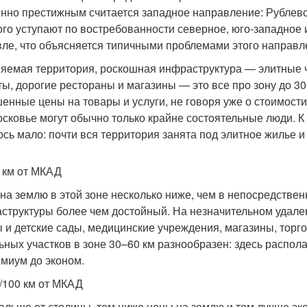
нно престижным считается западное направление: Рублево
го уступают по востребованности северное, юго-западное 
ле, что объясняется типичными проблемами этого направл
яемая территория, роскошная инфраструктура — элитные 
ты, дорогие рестораны и магазины — это все про зону до 3
енные цены на товары и услуги, не говоря уже о стоимост
сковье могут обычно только крайне состоятельные люди. К 
ось мало: почти вся территория занята под элитное жилье и
 км от МКАД
на землю в этой зоне несколько ниже, чем в непосредственн
структуры более чем достойный. На незначительном удале
 и детские сады, медицинские учреждения, магазины, тор
ьных участков в зоне 30–60 км разнообразен: здесь распол
емиум до эконом.
/100 км от МКАД
альше от столицы, тем ниже цены на землю и тем лучше эко