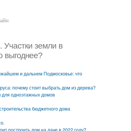
зайн
. Участки земли в
о выгоднее?
лижайшем и дальнем Подмосковье: что
руса: почему стоит выбрать дом из дерева?
л для одноэтажных домов
 строительства бюджетного дома
о.
оит построить дом на даче в 2022 году?