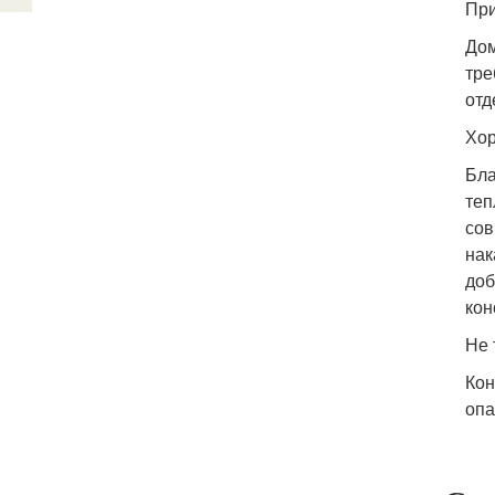
При
Дом
тре
отд
Хор
Бла
теп
сов
нак
доб
кон
Не 
Кон
опа