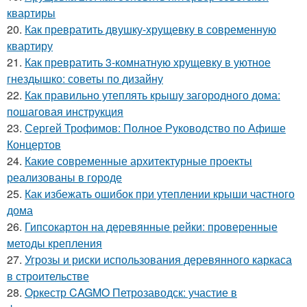
квартиры
20.
Как превратить двушку-хрущевку в современную
квартиру
21.
Как превратить 3-комнатную хрущевку в уютное
гнездышко: советы по дизайну
22.
Как правильно утеплять крышу загородного дома:
пошаговая инструкция
23.
Сергей Трофимов: Полное Руководство по Афише
Концертов
24.
Какие современные архитектурные проекты
реализованы в городе
25.
Как избежать ошибок при утеплении крыши частного
дома
26.
Гипсокартон на деревянные рейки: проверенные
методы крепления
27.
Угрозы и риски использования деревянного каркаса
в строительстве
28.
Оркестр CAGMO Петрозаводск: участие в