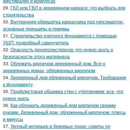
фестивалях и конкурсах
29.
ГКЛ или ГВЛ в деревянном каркасе: что выбрать для
строительства
30.
Внутренняя обрешетка каркасника под гипсокартон:
основные принципы и приемы
31.
Строительство плитного фундамента с помощью
УШП: подробный самоучитель
32.
Опасность пенополистерола: что нужно знать о
безопасности этого материала
33.
Обложить кирпичом деревянный дом. Все о
деревянных домах, обложенных кирпичом
34.
Деревянный дом обложенный кирпичом. Требования
к фундаменту
35.
Профлистовая обшивка стен с утеплением: все, что
нужно знать
36.
Как обложить деревянный дом кирпичом своими
руками. Деревянный дом, обложенный кирпичом: плюсы
и минусы
37.
Уютный интерьер в бежевых тонах: советы по