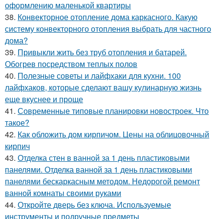
оформлению маленькой квартиры
38.
Конвекторное отопление дома каркасного. Какую
систему конвекторного отопления выбрать для частного
дома?
39.
Привыкли жить без труб отопления и батарей.
Обогрев посредством теплых полов
40.
Полезные советы и лайфхаки для кухни. 100
лайфхаков, которые сделают вашу кулинарную жизнь
еще вкуснее и проще
41.
Современные типовые планировки новостроек. Что
такое?
42.
Как обложить дом кирпичом. Цены на облицовочный
кирпич
43.
Отделка стен в ванной за 1 день пластиковыми
панелями. Отделка ванной за 1 день пластиковыми
панелями бескаркасным методом. Недорогой ремонт
ванной комнаты своими руками
44.
Откройте дверь без ключа. Используемые
инструменты и подручные предметы